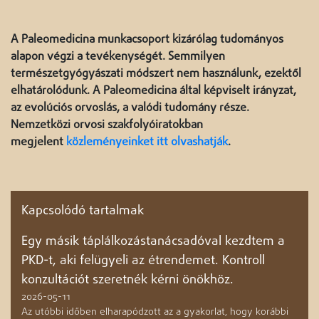
A Paleomedicina munkacsoport kizárólag tudományos
alapon végzi a tevékenységét. Semmilyen
természetgyógyászati módszert nem használunk, ezektől
elhatárolódunk. A Paleomedicina által képviselt irányzat,
az evolúciós orvoslás, a valódi tudomány része.
Nemzetközi orvosi szakfolyóiratokban
megjelent
közleményeinket itt olvashatják
.
Kapcsolódó tartalmak
Egy másik táplálkozástanácsadóval kezdtem a
PKD-t, aki felügyeli az étrendemet. Kontroll
konzultációt szeretnék kérni önökhöz.
2026-05-11
Az utóbbi időben elharapódzott az a gyakorlat, hogy korábbi