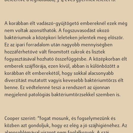
A korábban élt vadászó-gyűjtögető embereknél ezek még
nem voltak azonsíthatók. A fogszuvasodást okozó
baktériumok a középkori leleteken jelentek meg először.
Ez az ipari forradalom után nagyobb mennyiségben
hozzáférhetővé vált finomított cukrok és lisztek
fogyasztásával hozható összefüggésbe. A középkorban élt
emberek szájflórája, ezen kívül, abban is különbözött a
korábban élt emberekétől, hogy sokkal alacsonyabb
diverzitást mutatott vagyis kevesebb baktériumtörzs élt
benne. Ez védtelenné teszi a rendszert az újonnan
megjelenő patológiás baktériumtörzsekkel szemben is.
Cooper szerint: “fogat mosunk, és fogselymezünk és
közben azt gondoljuk, hogy ez elég a jó szájhigiénéhez. Az
alapproblémával viszont nem foglalkozunk. A száj