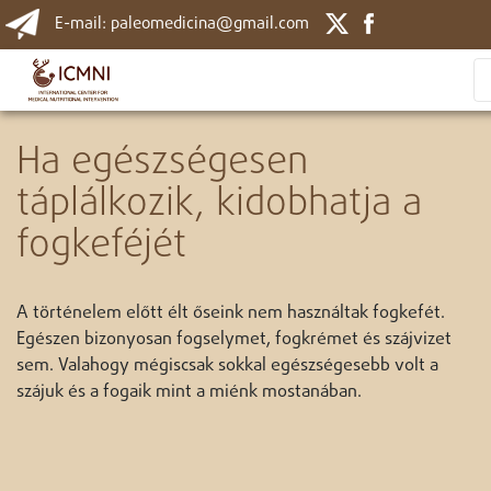
E-mail: paleomedicina@gmail.com
Ha egészségesen
táplálkozik, kidobhatja a
fogkeféjét
A történelem előtt élt őseink nem használtak fogkefét.
Egészen bizonyosan fogselymet, fogkrémet és szájvizet
sem. Valahogy mégiscsak sokkal egészségesebb volt a
szájuk és a fogaik mint a miénk mostanában.