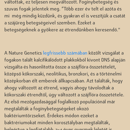
váltottak, ez teljesen megváltozott. Fogínybetegség és
szuvas fogak jelentek meg. ”Több ezer év telt el azóta és
mi még mindig küzdünk, és gyakran el is veszítjük a csatát
a szájüreg betegségeivel szemben. Ezeket a
betegségeknek a gyökere az étrendünkben keresendő."
A Nature Genetics
legfrissebb számában
közölt vizsgálat a
fogakon talált kalcifikálódott plakkokból kivont DNS alapján
vizsgálta és hasonlította össze a szájflóra összetételét,
középső kőkorszaki, neolitikus, bronzkori, és a történelmi
középkorban élt emberek állkapcsában. Azt találták, hogy
ahogy változott az étrend, vagyis ahogy távolodtak a
kőkorszaki étrendtől, úgy változott a szájflóra összetétele.
Az első mezőgazdasággal foglalkozó populációnál már
megtalálták a fogínybetegségeket okozó
baktériumtörzseket. Érdekes módon ezeket a
baktrériumokat minden korosztályban megtalálták,
beleértve a legfiatalabb, 3-4 éves gyermek leletét is.