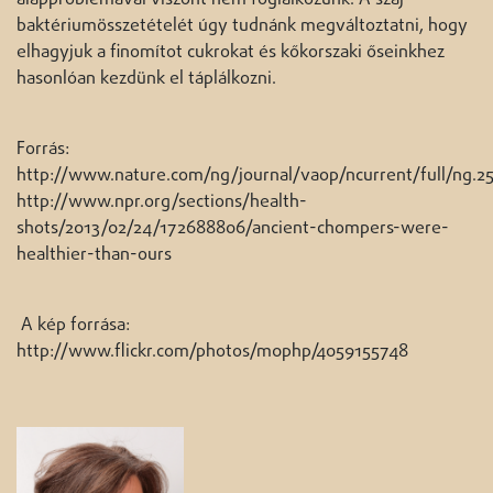
baktériumösszetételét úgy tudnánk megváltoztatni, hogy
elhagyjuk a finomítot cukrokat és kőkorszaki őseinkhez
hasonlóan kezdünk el táplálkozni.
Forrás:
http://www.nature.com/ng/journal/vaop/ncurrent/full/ng.2
http://www.npr.org/sections/health-
shots/2013/02/24/172688806/ancient-chompers-were-
healthier-than-ours
A kép forrása:
http://www.flickr.com/photos/m0php/4059155748