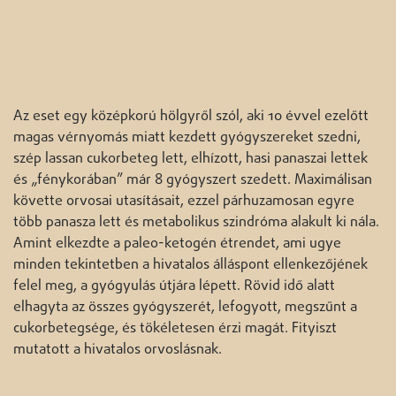
Az eset egy középkorú hölgyről szól, aki 10 évvel ezelőtt
magas vérnyomás miatt kezdett gyógyszereket szedni,
szép lassan cukorbeteg lett, elhízott, hasi panaszai lettek
és „fénykorában” már 8 gyógyszert szedett. Maximálisan
követte orvosai utasításait, ezzel párhuzamosan egyre
több panasza lett és metabolikus szindróma alakult ki nála.
Amint elkezdte a paleo-ketogén étrendet, ami ugye
minden tekintetben a hivatalos álláspont ellenkezőjének
felel meg, a gyógyulás útjára lépett. Rövid idő alatt
elhagyta az összes gyógyszerét, lefogyott, megszűnt a
cukorbetegsége, és tökéletesen érzi magát. Fityiszt
mutatott a hivatalos orvoslásnak.