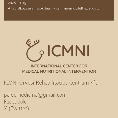
2026-01-15
A táplálkozásajánlások táján kicsit megmozdult az állóviz.
ICMNI Orvosi Rehabilitációs Centrum Kft.
paleomedicina@gmail.com
Facebook
X (Twitter)