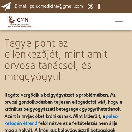
E-mail: paleomedicina@gmail.com
Tegye pont az
ellenkezőjét, mint amit
orvosa tanácsol, és
meggyógyul!
Régóta vergődik a belgyógyászat a problémáiban. Az
orvosi gondolkodásban teljesen elfogadottá vált, hogy a
krónikus belgyógyászati betegségek gyógyíthatatlanok.
Azért is hívják őket krónikusnak. Mint kiderült, a
paleo-
ketogén étrend
felől nézve ez a feltételezés nem állja
meg a helyét. A krónikus belgyógyászati betegségek