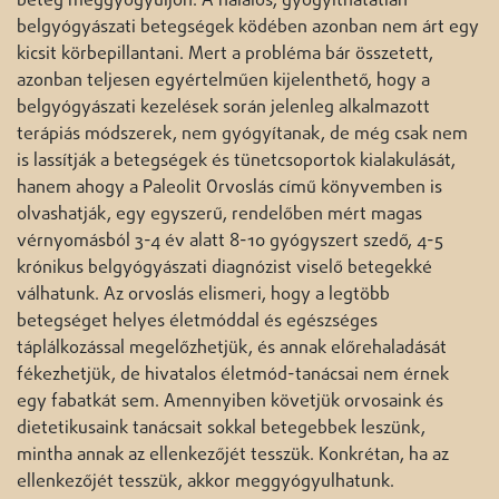
beteg meggyógyuljon. A halálos, gyógyíthatatlan
belgyógyászati betegségek ködében azonban nem árt egy
kicsit körbepillantani. Mert a probléma bár összetett,
azonban teljesen egyértelműen kijelenthető, hogy a
belgyógyászati kezelések során jelenleg alkalmazott
terápiás módszerek, nem gyógyítanak, de még csak nem
is lassítják a betegségek és tünetcsoportok kialakulását,
hanem ahogy a Paleolit Orvoslás című könyvemben is
olvashatják, egy egyszerű, rendelőben mért magas
vérnyomásból 3-4 év alatt 8-10 gyógyszert szedő, 4-5
krónikus belgyógyászati diagnózist viselő betegekké
válhatunk. Az orvoslás elismeri, hogy a legtöbb
betegséget helyes életmóddal és egészséges
táplálkozással megelőzhetjük, és annak előrehaladását
fékezhetjük, de hivatalos életmód-tanácsai nem érnek
egy fabatkát sem. Amennyiben követjük orvosaink és
dietetikusaink tanácsait sokkal betegebbek leszünk,
mintha annak az ellenkezőjét tesszük. Konkrétan, ha az
ellenkezőjét tesszük, akkor meggyógyulhatunk.