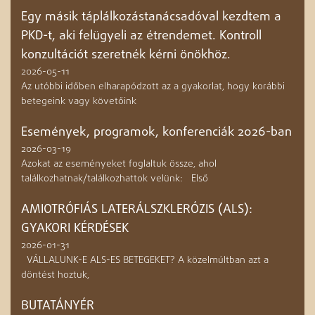
Egy másik táplálkozástanácsadóval kezdtem a
PKD-t, aki felügyeli az étrendemet. Kontroll
konzultációt szeretnék kérni önökhöz.
2026-05-11
Az utóbbi időben elharapódzott az a gyakorlat, hogy korábbi
betegeink vagy követőink
Események, programok, konferenciák 2026-ban
2026-03-19
Azokat az eseményeket foglaltuk össze, ahol
találkozhatnak/találkozhattok velünk: Első
AMIOTRÓFIÁS LATERÁLSZKLERÓZIS (ALS):
GYAKORI KÉRDÉSEK
2026-01-31
VÁLLALUNK-E ALS-ES BETEGEKET? A közelmúltban azt a
döntést hoztuk,
BUTATÁNYÉR