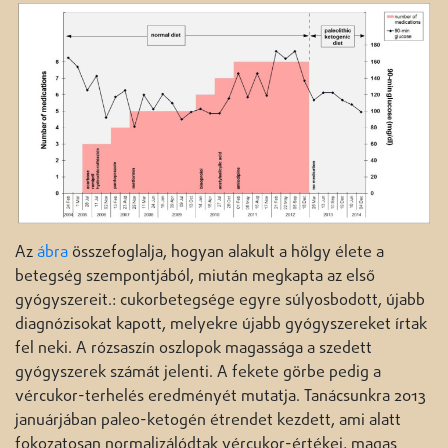
Az
ábra
összefoglalja, hogyan alakult a hölgy élete a
betegség szempontjából, miután megkapta az első
gyógyszereit.: cukorbetegsége egyre súlyosbodott, újabb
diagnózisokat kapott, melyekre újabb gyógyszereket írtak
fel neki. A rózsaszín oszlopok magassága a szedett
gyógyszerek számát jelenti. A fekete görbe pedig a
vércukor-terhelés eredményét mutatja. Tanácsunkra 2013
januárjában paleo-ketogén étrendet kezdett, ami alatt
fokozatosan normalizálódtak vércukor-értékei, magas