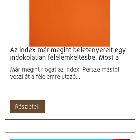
Az index már megint beletenyerelt egy
indokolatlan félelemkeltésbe. Most a
gyerekekre vizionál halált...
Már megint riogat az index. Persze mástól
veszi át a félelemre utazó...
Részletek