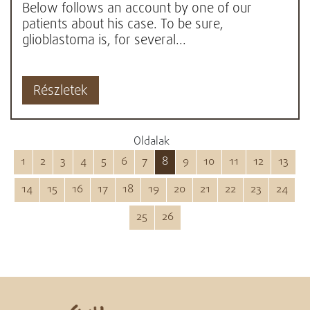
Below follows an account by one of our
patients about his case. To be sure,
glioblastoma is, for several...
Részletek
Oldalak
1
2
3
4
5
6
7
8
9
10
11
12
13
14
15
16
17
18
19
20
21
22
23
24
25
26