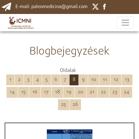
E-mail: paleomedicina@gmail.com
Blogbejegyzések
Oldalak
1
2
3
4
5
6
7
8
9
10
11
12
13
14
15
16
17
18
19
20
21
22
23
24
25
26