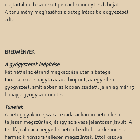
olajtartalmú fűszereket például köményt és fahéjat.
A tanulmány megírásához a beteg írásos beleegyezését
adta.
EREDMÉNYEK
A gyógyszerek leépítése
Két héttel az étrend megkezdése után a betege
tanácsunkra elhagyta az azathioprint, az egyetlen
gyógyszert, amit ebben az időben szedett. Jelenleg már 15
hónapja gyógyszermentes.
Tünetek
A beteg gyakori éjszakai izzadásai három héten belül
teljesen megszűntek, és így az alvása jelentősen javult. A
térdfájdalmai a negyedik héten kezdtek csökkenni és a
harmadik hónapra teljesen megszűntek. Ettől kezdve