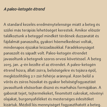
A paleo-ketogén étrend
A standard kezelés eredménytelensége miatt a beteg és
szülei más terápiás lehetőséget kerestek. Amikor először
találkoztunk a beteggel mindkét térdének duzzanatát és
fájdalmát panaszolta, gyakori hőemelkedései voltak,
mindenapos éjszakai leizzadásokkal. Fáradékonyságot
panaszolt és sápadt volt. Paleo-ketogén étrendet
javasoltunk a betegnek szoros orvosi követéssel. A beteg
2015. jan. 4-én kezdte el az étrendet. A paleo-ketogén
étrend húsra, állati zsírra, belsőségekre és tojásra épül,
megközelítőleg 2:1 zsír:fehérje aránnyal. Azon belül a
vörös és zsíros húsokat és gyakor belsőségfogyasztást
javasoltunk elsősorban disznó és marhahús formájában. A
gabonát tejet, tejtermékeket, finomított cukrokat, növényi
olajakat, burgonyaféléket és mesterséges édesítőket
kizártuk. Mézből kis mennyiséget fogyaszthatott a beteg.