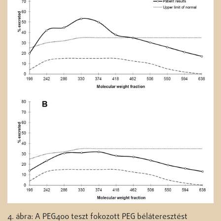
4. ábra: A PEG400 teszt fokozott PEG béláteresztést