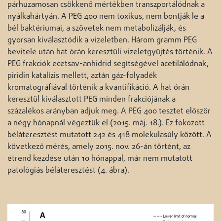
párhuzamosan csökkenő mértékben transzportálódnak a
nyálkahártyán. A PEG 400 nem toxikus, nem bontják le a
bél baktériumai, a szövetek nem metabolizálják, és
gyorsan kiválasztódik a vizeletben. Három gramm PEG
bevitele után hat órán keresztüli vizeletgyűjtés történik. A
PEG frakciók ecetsav-anhidrid segítségével acetilálódnak,
piridin katalízis mellett, aztán gáz-folyadék
kromatográfiával történik a kvantifikáció. A hat órán
keresztül kiválasztott PEG minden frakciójának a
százalékos arányban adjuk meg. A PEG 400 tesztet először
a négy hónapnál végeztük el (2015. máj. 18.). Ez fokozott
béláteresztést mutatott 242 és 418 molekulasúly között. A
következő mérés, amely 2015. nov. 26-án történt, az
étrend kezdése után 10 hónappal, már nem mutatott
patológiás béláteresztést (4. ábra).