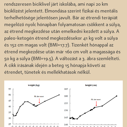
rendszeresen biciklivel járt iskolába, ami napi 20 km
biciklizést jelentett. Elmondása szerint fizikai és mentális
terhelhetősége jelentősen javult. Bár az étrendi terápiát
megelőző nyolc hónapban folyamatosan csökkent a súlya,
az étrend megkezdése után emelkedni kezdett a súlya. A
paleo-ketogén étrend megkezdésekor 41 kg volt a súlya
és 152 cm magas volt (BMI=17.7). Tizenkét hónappal az
étrend megkezdése után már 160 cm volt a magassága és
50 kg a súlya (BMI=19.5). A változást a 3. ábra szemlélteti.
A cikk írásának idején a beteg 15 hónapja követi az
étrendet, tünetek és mellékhatások nélkül.