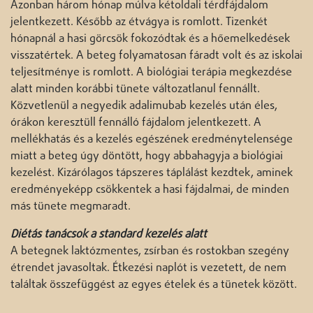
Azonban három hónap múlva kétoldali térdfájdalom
jelentkezett. Később az étvágya is romlott. Tizenkét
hónapnál a hasi görcsök fokozódtak és a hőemelkedések
visszatértek. A beteg folyamatosan fáradt volt és az iskolai
teljesítménye is romlott. A biológiai terápia megkezdése
alatt minden korábbi tünete változatlanul fennállt.
Közvetlenül a negyedik adalimubab kezelés után éles,
órákon keresztüll fennálló fájdalom jelentkezett. A
mellékhatás és a kezelés egészének eredménytelensége
miatt a beteg úgy döntött, hogy abbahagyja a biológiai
kezelést. Kizárólagos tápszeres táplálást kezdtek, aminek
eredményeképp csökkentek a hasi fájdalmai, de minden
más tünete megmaradt.
Diétás tanácsok a standard kezelés alatt
A betegnek laktózmentes, zsírban és rostokban szegény
étrendet javasoltak. Étkezési naplót is vezetett, de nem
találtak összefüggést az egyes ételek és a tünetek között.