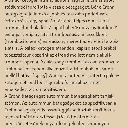
A paleo-ketogén étrend ebből a nagyon előrehaladott
stádiumból fordította vissza a betegséget. Bár a Crohn
betegségre jellemző a jobb és rosszabb periódusok
váltakozása, egy spontán történő, teljes remisszió a
nagyon előrehaladott állapotból erősen valószínűtlen. A
biológiai terápia alatt a trombocitaszám lecsökkent
(trombocitopenia) és alacsony maradt az étrendi terápia
alatt is. A paleo-ketogén étrenddel kapcsolatos korábbi
tapasztalatunk szerint az étrend mellett nem alakul ki
trombocitopenia. Az alacsony trombocitaszám azonban a
Crohn betegségben alkalmazott adalimubab jól ismert
mellékhatása [14, 15]. Amikor a beteg visszatért a paleo-
ketogén étrend legszigorúbb formájához ismét
emelkedett a trombocitaszám.
A Crohn betegséget autoimmun betegségként tartják
számon. Az autoimmun betegségeket és specifikusan a
Crohn betegséget is összefüggésbe hozták korábban a
fokozott béláteresztéssel [16]. A béláteresztés
megszüntetésének ugyanakkor jelenleg semmilyen