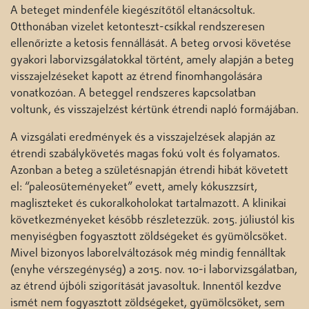
A beteget mindenféle kiegészítőtől eltanácsoltuk.
Otthonában vizelet ketonteszt-csíkkal rendszeresen
ellenőrizte a ketosis fennállását. A beteg orvosi követése
gyakori laborvizsgálatokkal történt, amely alapján a beteg
visszajelzéseket kapott az étrend finomhangolására
vonatkozóan. A beteggel rendszeres kapcsolatban
voltunk, és visszajelzést kértünk étrendi napló formájában.
A vizsgálati eredmények és a visszajelzések alapján az
étrendi szabálykövetés magas fokú volt és folyamatos.
Azonban a beteg a születésnapján étrendi hibát követett
el: “paleosüteményeket” evett, amely kókuszzsírt,
magliszteket és cukoralkoholokat tartalmazott. A klinikai
következményeket később részletezzük. 2015. júliustól kis
menyiségben fogyasztott zöldségeket és gyümölcsöket.
Mivel bizonyos laborelváltozások még mindig fennálltak
(enyhe vérszegénység) a 2015. nov. 10-i laborvizsgálatban,
az étrend újbóli szigorítását javasoltuk. Innentől kezdve
ismét nem fogyasztott zöldségeket, gyümölcsöket, sem