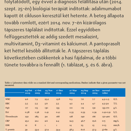
folytatódott, egy évvel a diagnosis felállítása után (2014.
szept. 25-én) biológiai terápiát indítottak: adalimumabot
kapott öt cikluson keresztül két hetente. A beteg állapota
tovább romlott, ezért 2014. nov. 7-én kizárólagos
tápszeres táplálást indítottak. Ezzel egyidőben
felfüggesztették az addig szedett mesalazint,
multivitamint, D3-vitamint és kálciumot. A pantoprasolt
két héttel később állították le. A tápszeres táplálás
következtében csökkentek a hasi fájdalmai, de a többi
tünete továbbra is fennállt (1. táblázat, 5. és 6. ábra).