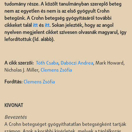
tudomány része. A közölt tanulmányban szereplő beteg
nem az egyetlen és nem is az első gyógyult Crohn
betegünk. A Crohn betegség gyógyításáról további
cikkeket talál
itt
és
itt
. Sokan jelezték, hogy az angol
nyelven megjelent cikket szívesen olvasnák magyarul, így
lefordítottuk (ld. alább).
A cikk szerzői:
Tóth Csaba
,
Dabóczi Andrea
, Mark Howard,
Nicholas J. Miller,
Clemens Zsófia
Fordítás:
Clemens Zsófia
KIVONAT
Bevezetés
A Crohn betegséget gyógyíthatatlan betegségként tartják
számon. Azok a korábbi kísérletek, melyek a táplálkozás