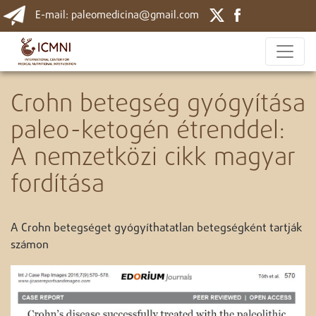
E-mail: paleomedicina@gmail.com
Crohn betegség gyógyítása
paleo-ketogén étrenddel:
A nemzetközi cikk magyar
fordítása
A Crohn betegséget gyógyíthatatlan betegségként tartják
számon