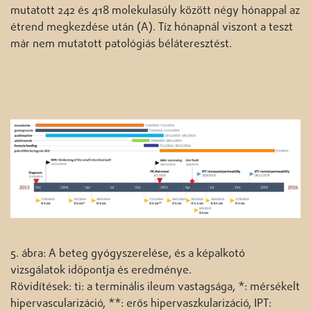
mutatott 242 és 418 molekulasúly között négy hónappal az
étrend megkezdése után (A). Tíz hónapnál viszont a teszt
már nem mutatott patológiás béláteresztést.
5. ábra: A beteg gyógyszerelése, és a képalkotó
vizsgálatok időpontja és eredménye.
Rövidítések: ti: a terminális ileum vastagsága, *: mérsékelt
hipervascularizáció, **: erős hipervaszkularizáció, IPT: