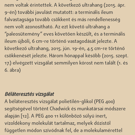
nem voltak érintettek. A következő ultrahang (2015. ápr.
9-én) további javulást mutatott: a terminális ileum
falvastagsága tovább csökkent és más rendellenesség
nem volt azonosítható. Az ezt követő ultrahang a
“paleosütemény” eves követően készült, és a terminális
ileum újbóli, 6 cm-re történő vastagodását jelezte. A
következő ultrahang, 2015. jún. 19-én, 4.5 cm-re történő
csökkenését jelezte. Három hónappal később (2015. szept.
17.) elvégzett vizsgálat semmilyen kórost nem talált (1. és
6. ábra)
Béláteresztés vizsgálat
A béláteresztés vizsgálat polietilén-glikol (PEG 400)
segítségével történt Chadwick és munkatársai módszere
alapján [12]. A PEG 400 11 különböző súlyú inert,
vízoldékony molekulát tartalmaz, melyek dózistól
független módon szívódnak fel, de a molekulamérettel