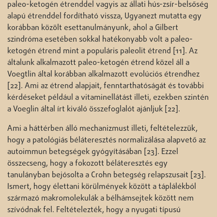
paleo-ketogén étrenddel vagyis az állati hús-zsír-belsőség
alapú étrenddel fordítható vissza, Ugyanezt mutatta egy
korábban közölt esettanulmányunk, ahol a Gilbert
szindróma esetében sokkal hatékonyabb volt a paleo-
ketogén étrend mint a populáris paleolit étrend [11]. Az
általunk alkalmazott paleo-ketogén étrend közel áll a
Voegtlin által korábban alkalmazott evolúciós étrendhez
[22]. Ami az étrend alapjait, fenntarthatóságát és további
kérdéseket például a vitaminellátást illeti, ezekben szintén
a Voeglin által írt kiváló összefoglalót ajánljuk [22].
Ami a háttérben álló mechanizmust illeti, feltételezzük,
hogy a patológiás béláteresztés normalizálása alapvető az
autoimmun betegségek gyógyításában [23]. Ezzel
összecseng, hogy a fokozott béláteresztés egy
tanulányban bejósolta a Crohn betegség relapszusait [23].
Ismert, hogy élettani körülmények között a táplálékból
származó makromolekulák a bélhámsejtek között nem
szívódnak fel. Feltételezték, hogy a nyugati típusú