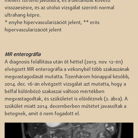
mellett történő javulásra, és a diétahibát követő
visszaesésre, és az utolsó vizsgálat szerinti normal
ultrahang képre.
* enyhe hipervascularizációt jelent, ** erős
hipervascularizációt jelent
MR enterográfia
A diagnosis felállítása után öt héttel (2013. nov. 12-én)
elvégzett MR enterográfia a vékonybél több szakaszának
megvastagodását mutatta. Tizenhárom hónappal később,
2014. dec. 16-án elvégzett vizsgálat azt mutatta, hogy a
bélfal különböző szakaszai változó mértékben
megvastagodtak, és szűkületet is előidéznek (2. ábra). A
szűkület miatt 2014. decemberben műtétet javasoltak a
betegnek, amit ő nem fogadott el.