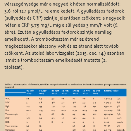
vérszegénysége már a negyedik héten normalizálódott:
3.6-ról 12.1 μmol/L-re emelkedett. A gyulladásos faktorok
(süllyedés és CRP) szintje jelentősen csökkent: a negyedik
héten a CRP 3.75 mg/L míg a süllyedés 3 mm/h volt (6.
ábra). Ezután a gyulladásos faktorok szintje némileg
emelkedett. A trombocitaszám már az étrend
megkezdésekor alacsony volt és az étrend alatt tovább
csökkent. Az utolsó laborvizsgálat (2015. dec. 14.) azonban
ismét a trombocitaszám emelkedését mutatta (2.
táblázat).