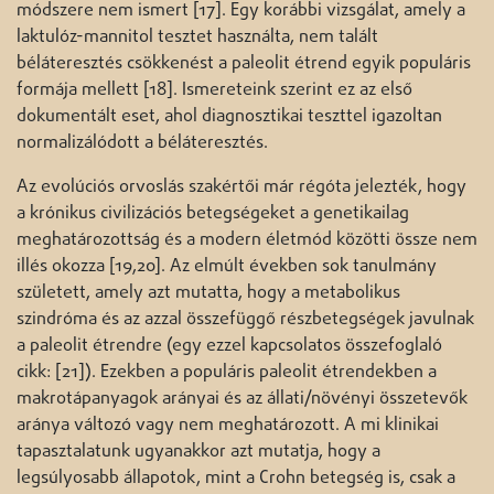
módszere nem ismert [17]. Egy korábbi vizsgálat, amely a
laktulóz-mannitol tesztet használta, nem talált
béláteresztés csökkenést a paleolit étrend egyik populáris
formája mellett [18]. Ismereteink szerint ez az első
dokumentált eset, ahol diagnosztikai teszttel igazoltan
normalizálódott a béláteresztés.
Az evolúciós orvoslás szakértői már régóta jelezték, hogy
a krónikus civilizációs betegségeket a genetikailag
meghatározottság és a modern életmód közötti össze nem
illés okozza [19,20]. Az elmúlt években sok tanulmány
született, amely azt mutatta, hogy a metabolikus
szindróma és az azzal összefüggő részbetegségek javulnak
a paleolit étrendre (egy ezzel kapcsolatos összefoglaló
cikk: [21]). Ezekben a populáris paleolit étrendekben a
makrotápanyagok arányai és az állati/növényi összetevők
aránya változó vagy nem meghatározott. A mi klinikai
tapasztalatunk ugyanakkor azt mutatja, hogy a
legsúlyosabb állapotok, mint a Crohn betegség is, csak a