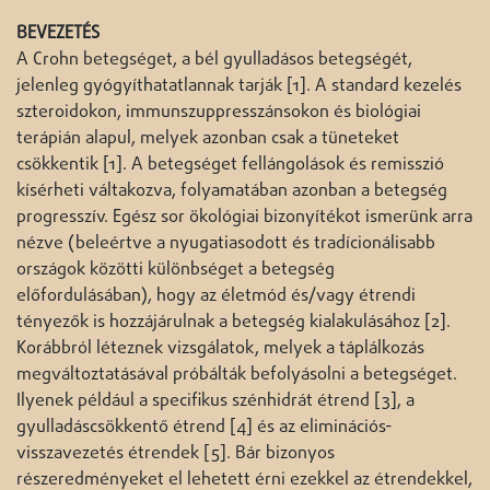
BEVEZETÉS
A Crohn betegséget, a bél gyulladásos betegségét,
jelenleg gyógyíthatatlannak tarják [1]. A standard kezelés
szteroidokon, immunszuppresszánsokon és biológiai
terápián alapul, melyek azonban csak a tüneteket
csökkentik [1]. A betegséget fellángolások és remisszió
kísérheti váltakozva, folyamatában azonban a betegség
progresszív. Egész sor ökológiai bizonyítékot ismerünk arra
nézve (beleértve a nyugatiasodott és tradícionálisabb
országok közötti különbséget a betegség
előfordulásában), hogy az életmód és/vagy étrendi
tényezők is hozzájárulnak a betegség kialakulásához [2].
Korábbról léteznek vizsgálatok, melyek a táplálkozás
megváltoztatásával próbálták befolyásolni a betegséget.
Ilyenek például a specifikus szénhidrát étrend [3], a
gyulladáscsökkentő étrend [4] és az eliminációs-
visszavezetés étrendek [5]. Bár bizonyos
részeredményeket el lehetett érni ezekkel az étrendekkel,