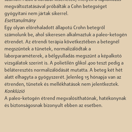
megváltoztatásával próbálták a Cohn betegséget
gyógyítani nem jártak sikerrel.
Esettanulmány
Egy olyan előrehaladott állapotú Crohn betegről
számolunk be, ahol sikeresen alkalmaztuk a paleo-ketogén
étrendet. Az étrendi terápia következtében a betegnél
megszűntek a tünetek, normalizálódtak a
laborparaméterek, a bélgyulladás megszűnt a képalkotó
vizsgálatok szerint is. A polietilén glikol 400 teszt pedig a
béláteresztés normalizálódását mutatta. A beteg két hét
alatt elhagyta a gyógyszerét. Jelenleg 15 hónapja van az
étrenden, tünetek és mellékhatások nem jelentkeztek.
Konklúzió
A paleo-ketogén étrend megvalósíthatónak, hatékonynak
és biztonságosnak bizonyult ebben az esetben.