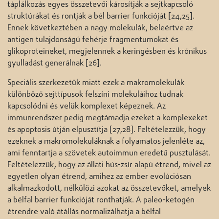
táplálkozás egyes összetevői károsítják a sejtkapcsoló
struktúrákat és rontják a bél barrier funkcióját [24,25].
Ennek következtében a nagy molekulák, beleértve az
antigen tulajdonságú fehérje fragmentumokat és
glikoproteineket, megjelennek a keringésben és krónikus
gyulladást generálnak [26].
Speciális szerkezetük miatt ezek a makromolekulák
különböző sejttípusok felszíni molekuláihoz tudnak
kapcsolódni és velük komplexet képeznek. Az
immunrendszer pedig megtámadja ezeket a komplexeket
és apoptosis útján elpusztítja [27,28]. Feltételezzük, hogy
ezeknek a makromolekuláknak a folyamatos jelenléte az,
ami fenntartja a szövetek autoimmun eredetű pusztulását.
Feltételezzük, hogy az állati hús-zsír alapú étrend, mivel az
egyetlen olyan étrend, amihez az ember evolúciósan
alkalmazkodott, nélkülözi azokat az összetevőket, amelyek
a bélfal barrier funkcióját ronthatják. A paleo-ketogén
étrendre való átállás normalizálhatja a bélfal