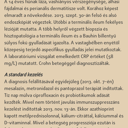
A 14 éves fiúnak láza, vashiányos vérszegénysége, alhasi
fájdalmai és perianális dermatitisze volt. Korához képest
elmaradt a növekedése. 2013. szept. 30-án felső és alsó
endoszkópiát végeztek. Utóbbi a terminális ileum fekélyes
lézióját mutatta. A több helyről végzett biopszia és
hisztopatológia a terminális ileum és a Bauhin billentyű
súlyos fokú gyulladását igazolta. A vastagbélben enyétől
közepesig terjedő aspecifikus gyulladás jelei mutatkoztak.
A laboratóriumi vizsgálat emelkedett CRP értéket (58
mg/L) mutatott. Crohn betegéggel diagnosztizálták.
A standard kezelés
A diagnosis felállításával egyidejűleg (2013. okt. 7-én)
mesalazin, metronidazol és pantoprazol terápiát indítottak.
Tíz nap múlva ciprofloxacin és probiotikumok adását
kezdték. Mivel nem történt javulás immunszuppresszáns
kezelést indítottak 2013. nov. 13-án. Ekkor azathioprint
kapott metilprednisolonnal, kálium-citráttal, kálciummal és
D-vitaminnal. Mivel a betegség progressziója ezután is