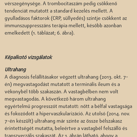
vérszegénysége. A trombocitaszám pedig csökkenő
tendenciát mutatott a standard kezelés mellett. A
gyulladásos faktorok (CRP, süllyedés) szintje csökkent az
immunszuppresszáns terápia mellett, később azonban
emelkedett (1. táblázat; 6. ábra).
Képalkotó vizsgálatok
Ultrahang
A diagnosis felállításakor végzett ultrahang (2013. okt. 7-
én) megvastagodást mutatott a terminális ileum és a
vékonybél több szakaszán. A vastagbélben nem volt
megvastagodás. A következő három ultrahang
egyértelmű progresszót mutatott: nőtt a bélfal vastagsága
és fokozódott a hipervaszkularizáció. Az utolsó (2014. nov.
7-én készült) ultrahang már szinte az össze bélszakasz
érintettségét mutatta, beleértve a vastagbél felszálló és
transzverzális szakaszát. Az 1. ábrán látható, ahogy a