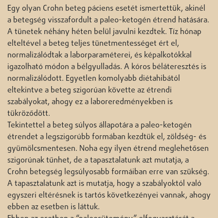
Egy olyan Crohn beteg páciens esetét ismertettük, akinél
a betegség visszafordult a paleo-ketogén étrend hatására.
A tünetek néhány héten belül javulni kezdtek. Tíz hónap
elteltével a beteg teljes tünetmentességet ért el,
normalizálódtak a laborparaméterei, és képalkotókkal
igazolható módon a bélgyulladás. A kóros béláteresztés is
normalizálódott. Egyetlen komolyabb diétahibától
eltekintve a beteg szigorúan követte az étrendi
szabályokat, ahogy ez a laboreredményekben is
tükröződött.
Tekintettel a beteg súlyos állapotára a paleo-ketogén
étrendet a legszigorúbb formában kezdtük el, zöldség- és
gyümölcsmentesen. Noha egy ilyen étrend meglehetősen
szigorúnak tűnhet, de a tapasztalatunk azt mutatja, a
Crohn betegség legsúlyosabb formáiban erre van szükség.
A tapasztalatunk azt is mutatja, hogy a szabályoktól való
egyszeri eltérésnek is tartós következényei vannak, ahogy
ebben az esetben is láttuk.