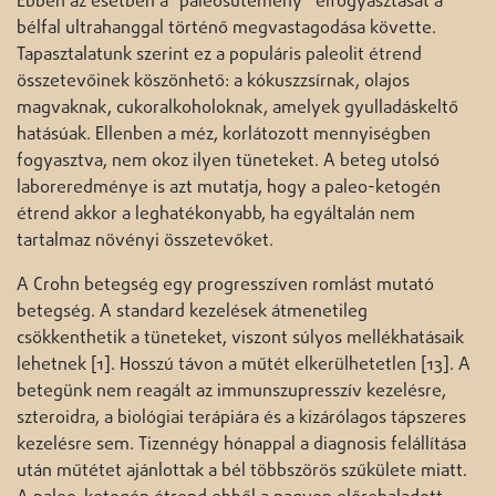
Ebben az esetben a “paleosütemény” elfogyasztását a
bélfal ultrahanggal történő megvastagodása követte.
Tapasztalatunk szerint ez a populáris paleolit étrend
összetevőinek köszönhető: a kókuszzsírnak, olajos
magvaknak, cukoralkoholoknak, amelyek gyulladáskeltő
hatásúak. Ellenben a méz, korlátozott mennyiségben
fogyasztva, nem okoz ilyen tüneteket. A beteg utolsó
laboreredménye is azt mutatja, hogy a paleo-ketogén
étrend akkor a leghatékonyabb, ha egyáltalán nem
tartalmaz növényi összetevőket.
A Crohn betegség egy progresszíven romlást mutató
betegség. A standard kezelések átmenetileg
csökkenthetik a tüneteket, viszont súlyos mellékhatásaik
lehetnek [1]. Hosszú távon a műtét elkerülhetetlen [13]. A
betegünk nem reagált az immunszupresszív kezelésre,
szteroidra, a biológiai terápiára és a kizárólagos tápszeres
kezelésre sem. Tizennégy hónappal a diagnosis felállítása
után műtétet ajánlottak a bél többszörös szűkülete miatt.