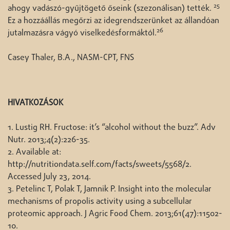
25
ahogy vadászó-gyűjtögető őseink (szezonálisan) tették.
Ez a hozzáállás megőrzi az idegrendszerünket az állandóan
26
jutalmazásra vágyó viselkedésformáktól.
Casey Thaler, B.A., NASM-CPT, FNS
HIVATKOZÁSOK
1. Lustig RH. Fructose: it’s “alcohol without the buzz”. Adv
Nutr. 2013;4(2):226-35.
2. Available at:
http://nutritiondata.self.com/facts/sweets/5568/2.
Accessed July 23, 2014.
3. Petelinc T, Polak T, Jamnik P. Insight into the molecular
mechanisms of propolis activity using a subcellular
proteomic approach. J Agric Food Chem. 2013;61(47):11502-
10.