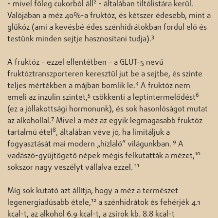
2
- mivel főleg cukorból áll
- általában tiltólistára kerül.
Valójában a méz 40%-a fruktóz, és kétszer édesebb, mint a
glükóz (ami a kevésbé édes szénhidrátokban fordul elő és
3
testünk minden sejtje hasznosítani tudja).
A fruktóz – ezzel ellentétben – a GLUT-5 nevű
fruktóztranszporteren keresztül jut be a sejtbe, és szinte
4
teljes mértékben a májban bomlik le.
A fruktóz nem
5
6
emeli az inzulin szintet,
csökkenti a leptintermelődést
(ez a jóllakottsági hormonunk), és sok hasonlóságot mutat
7
az alkohollal.
Mivel a méz az egyik legmagasabb fruktóz
8
tartalmú étel
, általában véve jó, ha limitáljuk a
9
fogyasztását mai modern „hízlaló” világunkban.
A
10
vadászó-gyűjtögető népek mégis felkutatták a mézet,
11
sokszor nagy veszélyt vállalva ezzel.
Míg sok kutató azt állítja, hogy a méz a természet
12
legenergiadúsabb étele,
a szénhidrátok és fehérjék 4.1
kcal-t, az alkohol 6.9 kcal-t, a zsírok kb. 8.8 kcal-t