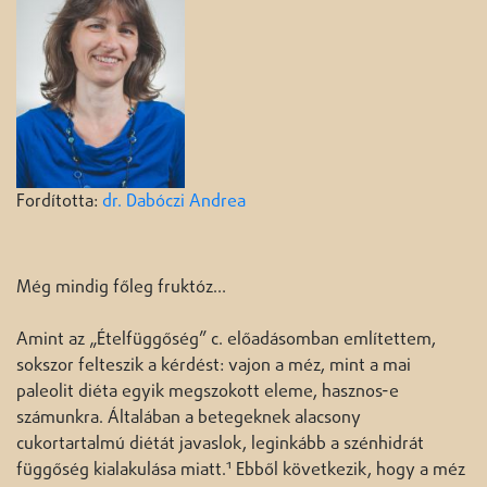
Fordította:
dr. Dabóczi Andrea
Még mindig főleg fruktóz…
Amint az „Ételfüggőség” c. előadásomban említettem,
sokszor felteszik a kérdést: vajon a méz, mint a mai
paleolit diéta egyik megszokott eleme, hasznos-e
számunkra. Általában a betegeknek alacsony
cukortartalmú diétát javaslok, leginkább a szénhidrát
1
függőség kialakulása miatt.
Ebből következik, hogy a méz