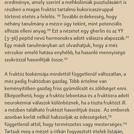
eredménye, amely szerint a méhkolóniák pusztulásáért is
részben a magas fruktóz tartalmú kukoricasziruppal
19
történő etetés a felelős.
További érdekesség, hogy
néhány tanulmány a mézre úgy tekint, mint potenciális
20
elhízás elleni anyag.
Ezt a nézetet egy gherlin és az YY
21
(3-36) peptid nevű hormonokra adott válaszra alapozzák.
Egy másik tanulmányban azt olvashatjuk, hogy a méz
vércukor emelő hatása enyhébb, ha hasonló mennyiségű
22
szukrózzal hasonlítják össze.
A fruktóz biokémiája mindettől függetlenül változatlan, a
méz pedig fruktózban gazdag. Több értelme van
keményítőben gazdag friss gyümölcsöt és zöldséget enni.
Elképzelhető, hogy a fruktóz lebontása és a fruktózra adott
neurokémiai válaszok különböznek, ha a tiszta fruktózt ill.
a mézben található fruktózt hasonlítjuk össze. Az emberek
23
azonban korlát nélkül habzsolják az édességeket,
24
függetlenül attól, hogy természetes vagy mesterséges.
Tartsuk meg a mézet a ritkán fogyasztott ételek listáján,