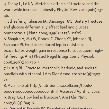
4. Tappy L, Lê KA. Metabolic effects of fructose and the
worldwide increase in obesity. Physiol Rev. 2010;90(1):23-
46.
5. Schaefer EJ, Gleason JA, Dansinger ML. Dietary fructose
and glucose differentially affect lipid and glucose
homeostasis. J Nutr. 2009;139(6):1257S-1262S.
6. Shapiro A, Mu W, Roncal C, Cheng KY, Johnson RJ,
Scarpace PJ. Fructose-induced leptin resistance
exacerbates weight gain in response to subsequent high-
fat feeding. Am J Physiol Regul Integr Comp Physiol.
2008;295(5):R1370-5.
7. Lustig RH. Fructose: metabolic, hedonic, and societal
parallels with ethanol. J Am Diet Assoc. 2010;110(9):1307-
21.
8. Available at: http://nutritiondata.self.com/foods-
000011000000000000000.html. Accessed April 12, 2014.
9. Bray GA. How bad is fructose?. Am J Clin Nutr.
2007;86(4):895-6.