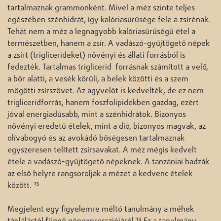
tartalmaznak grammonként. Mivel a méz szinte teljes
egészében szénhidrát, így kalóriasűrűsége fele a zsírénak.
Tehát nem a méz a legnagyobb kalóriasűrűségű étel a
természetben, hanem a zsír. A vadászó-gyűjtögető népek
a zsírt (triglicerideket) növényi és állati forrásból is
fedezték. Tartalmas triglicerid forrásnak számított a velő,
a bőr alatti, a vesék körüli, a belek közötti és a szem
mögötti zsírszövet. Az agyvelőt is kedvelték, de ez nem
trigliceridforrás, hanem foszfolipidekben gazdag, ezért
jóval energiadúsabb, mint a szénhidrátok. Bizonyos
növényi eredetű ételek, mint a dió, bizonyos magvak, az
olívabogyó és az avokádó bőségesen tartalmaznak
egyszeresen telített zsírsavakat. A méz mégis kedvelt
étele a vadászó-gyűjtögető népeknek. A tanzániai hadzák
az első helyre rangsorolják a mézet a kedvenc ételek
13
között.
Megjelent egy figyelemre méltó tanulmány a méhek
14