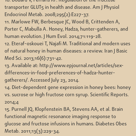
10. Douard V, Ferraris RP. Regulation of the fructose
transporter GLUT5 in health and disease. Am J Physiol
Endocrinol Metab. 2008;295(2):E227-37.
11. Marlowe FW, Berbesque JC, Wood B, Crittenden A,
Porter C, Mabulla A. Honey, Hadza, hunter-gatherers, and
human evolution. J Hum Evol. 2014;71:119-28.
12. Eteraf-oskouei T, Najafi M. Traditional and modern uses
of natural honey in human diseases: a review. Iran J Basic
Med Sci. 2013;16(6):731-42.
13. Available at: http://www.epjournal.net/articles/sex-
differences-in-food-preferences-of-hadza-hunter-
gatherers/. Accessed July 23, 2014.
14. Diet-dependent gene expression in honey bees: honey
vs. sucrose or high fructose corn syrup. Scientific Reports.
2014;4
15. Purnell JQ, Klopfenstein BA, Stevens AA, et al. Brain
functional magnetic resonance imaging response to
glucose and fructose infusions in humans. Diabetes Obes
Metab. 2011;13(3):229-34.