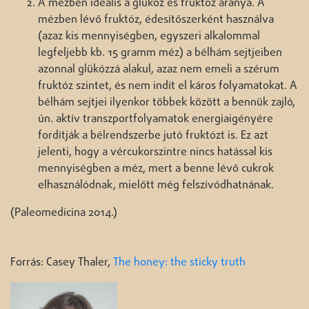
A mézben ideális a glükóz és fruktóz aránya. A
mézben lévő fruktóz, édesítőszerként használva
(azaz kis mennyiségben, egyszeri alkalommal
legfeljebb kb. 15 gramm méz) a bélhám sejtjeiben
azonnal glükózzá alakul, azaz nem emeli a szérum
fruktóz szintet, és nem indít el káros folyamatokat. A
bélhám sejtjei ilyenkor többek között a bennük zajló,
ún. aktív transzportfolyamatok energiaigényére
fordítják a bélrendszerbe jutó fruktózt is. Ez azt
jelenti, hogy a vércukorszintre nincs hatással kis
mennyiségben a méz, mert a benne lévő cukrok
elhasználódnak, mielőtt még felszívódhatnának.
(Paleomedicina 2014.)
Forrás: Casey Thaler,
The honey: the sticky truth