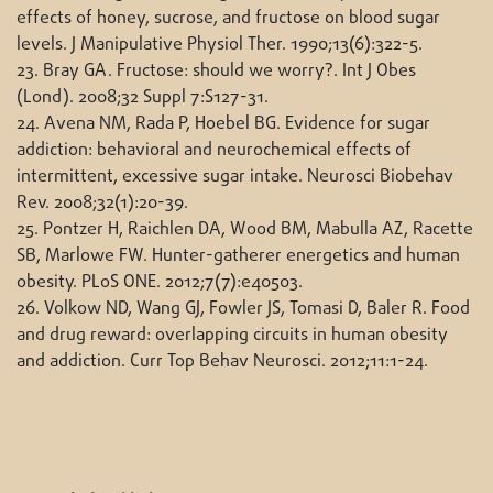
effects of honey, sucrose, and fructose on blood sugar
levels. J Manipulative Physiol Ther. 1990;13(6):322-5.
23. Bray GA. Fructose: should we worry?. Int J Obes
(Lond). 2008;32 Suppl 7:S127-31.
24. Avena NM, Rada P, Hoebel BG. Evidence for sugar
addiction: behavioral and neurochemical effects of
intermittent, excessive sugar intake. Neurosci Biobehav
Rev. 2008;32(1):20-39.
25. Pontzer H, Raichlen DA, Wood BM, Mabulla AZ, Racette
SB, Marlowe FW. Hunter-gatherer energetics and human
obesity. PLoS ONE. 2012;7(7):e40503.
26. Volkow ND, Wang GJ, Fowler JS, Tomasi D, Baler R. Food
and drug reward: overlapping circuits in human obesity
and addiction. Curr Top Behav Neurosci. 2012;11:1-24.