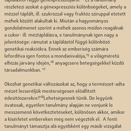
táplálástól függő génexpressziójáról.
Ez a tanulmány
részletezi azokat a génexpressziós különbségeket, amely a
mézzel táplált, ill. szukrózzal vagy fruktóz sziruppal etetett
méhek között alakultak ki. Miután a hagyományos
gondolatmenet szerint a méhek azonos módon reagálnak
a cukor- ill. méztáplálásra, e tanulmánynak igen nagy a
jelentősége: rámutat a táplálástól függő különböző
genetikai reakciókra. Ennek az emberiség számára
15
lefordítva igen fontos a mondanivalója,
a világméretű
16
elhízás járvány idején,
anyagcsere betegségekkel küzdő
17
társadalmunkban.
Okozhat genetikai változásokat az, hogy a természet-adta
mézet lecseréljük mesterségesen előállított
18
édesítőszerekre?
Lehetségesnek tűnik. De legyünk
óvatosak, egyetlen tanulmány alapján ne vonjunk le
messzemenő következtetéseket, különösen akkor, amikor
a kísérletet embereken még nem végezték el. A fenti
tanulmányt támasztja alá egyébként egy másik vizsgálat