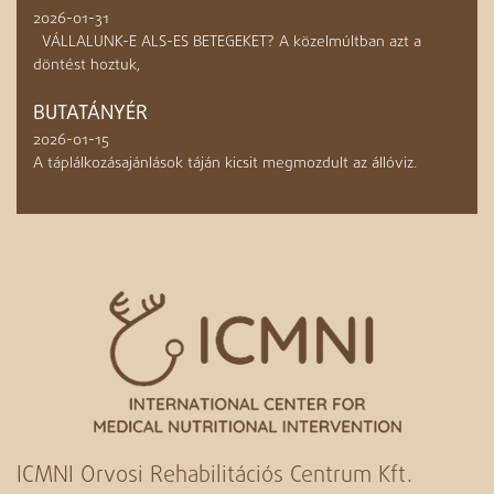
2026-01-31
VÁLLALUNK-E ALS-ES BETEGEKET? A közelmúltban azt a
döntést hoztuk,
BUTATÁNYÉR
2026-01-15
A táplálkozásajánlások táján kicsit megmozdult az állóviz.
ICMNI Orvosi Rehabilitációs Centrum Kft.