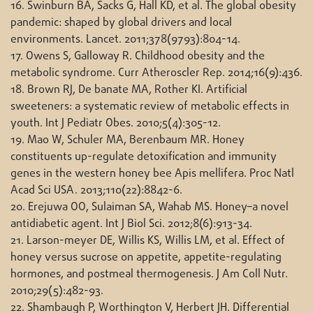
16. Swinburn BA, Sacks G, Hall KD, et al. The global obesity
pandemic: shaped by global drivers and local
environments. Lancet. 2011;378(9793):804-14.
17. Owens S, Galloway R. Childhood obesity and the
metabolic syndrome. Curr Atheroscler Rep. 2014;16(9):436.
18. Brown RJ, De banate MA, Rother KI. Artificial
sweeteners: a systematic review of metabolic effects in
youth. Int J Pediatr Obes. 2010;5(4):305-12.
19. Mao W, Schuler MA, Berenbaum MR. Honey
constituents up-regulate detoxification and immunity
genes in the western honey bee Apis mellifera. Proc Natl
Acad Sci USA. 2013;110(22):8842-6.
20. Erejuwa OO, Sulaiman SA, Wahab MS. Honey–a novel
antidiabetic agent. Int J Biol Sci. 2012;8(6):913-34.
21. Larson-meyer DE, Willis KS, Willis LM, et al. Effect of
honey versus sucrose on appetite, appetite-regulating
hormones, and postmeal thermogenesis. J Am Coll Nutr.
2010;29(5):482-93.
22. Shambaugh P, Worthington V, Herbert JH. Differential