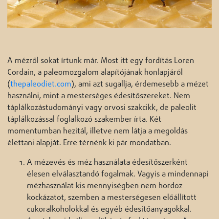
A mézről sokat írtunk már. Most itt egy fordítás Loren
Cordain, a paleomozgalom alapítójának honlapjáról
(
thepaleodiet.com
), ami azt sugallja, érdemesebb a mézet
használni, mint a mesterséges édesítőszereket. Nem
táplálkozástudományi vagy orvosi szakcikk, de paleolit
táplálkozással foglalkozó szakember írta. Két
momentumban hezitál, illetve nem látja a megoldás
élettani alapját. Erre térnénk ki pár mondatban.
A mézevés és méz használata édesítőszerként
élesen elválasztandó fogalmak. Vagyis a mindennapi
mézhasználat kis mennyiségben nem hordoz
kockázatot, szemben a mesterségesen előállított
cukoralkoholokkal és egyéb édesítőanyagokkal.