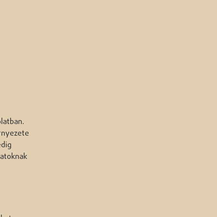
latban.
örnyezete
edig
latoknak