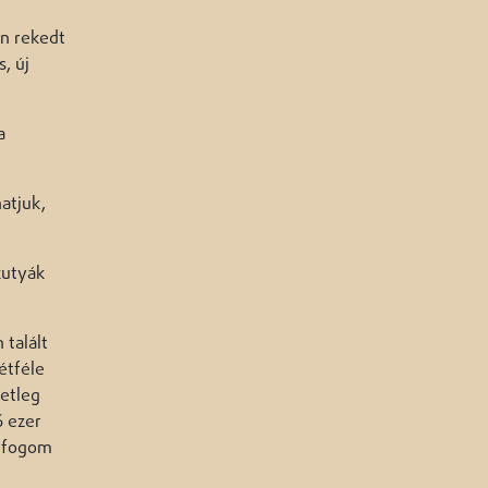
en rekedt
, új
a
atjuk,
kutyák
talált
étféle
setleg
6 ezer
t fogom