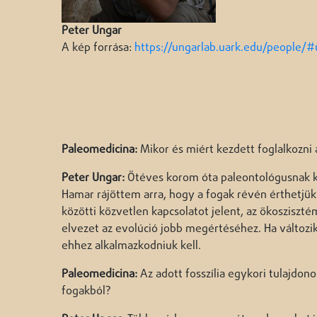
Peter Ungar
A kép forrása:
https://ungarlab.uark.edu/people/
Paleomedicina:
Mikor és miért kezdett foglalkozni
Peter Ungar:
Ötéves korom óta paleontológusnak ké
Hamar rájöttem arra, hogy a fogak révén érthetjük
közötti közvetlen kapcsolatot jelent, az ökosziszt
elvezet az evolúció jobb megértéséhez. Ha változik 
ehhez alkalmazkodniuk kell.
Paleomedicina:
Az adott fosszília egykori tulajdon
fogakból?