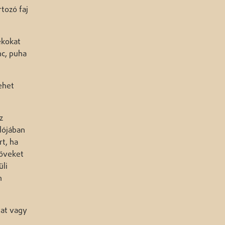
tozó faj
ékokat
nc, puha
ehet
z
lójában
rt, ha
köveket
üli
n
lat vagy