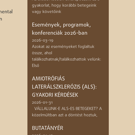
gyakorlat, hogy korábbi betegeink
mental
vagy követőink
n
Események, programok,
konferenciák 2026-ban
2026-03-19
Azokat az eseményeket foglaltuk
össze, ahol
találkozhatnak/találkozhattok velünk:
Első
AMIOTRÓFIÁS
LATERÁLSZKLERÓZIS (ALS):
GYAKORI KÉRDÉSEK
2026-01-31
VÁLLALUNK-E ALS-ES BETEGEKET? A
közelmúltban azt a döntést hoztuk,
BUTATÁNYÉR