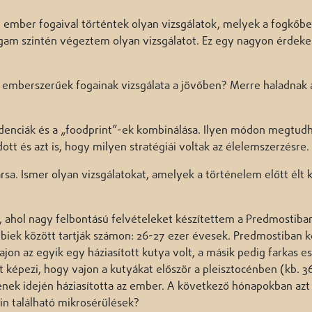
 ember fogaival történtek olyan vizsgálatok, melyek a fogkőb
gam szintén végeztem olyan vizsgálatot. Ez egy nagyon érdekes
 emberszerűek fogainak vizsgálata a jövőben? Merre haladnak 
idenciák és a „foodprint”-ek kombinálása. Ilyen módon megtudh
ott és azt is, hogy milyen stratégiái voltak az élelemszerzésre.
sa. Ismer olyan vizsgálatokat, amelyek a történelem előtt élt 
ahol nagy felbontású felvételeket készítettem a Predmostiban 
bbiek között tartják számon: 26-27 ezer évesek. Predmostiban k
 vajon az egyik egy háziasított kutya volt, a másik pedig farkas e
át képezi, hogy vajon a kutyákat először a pleisztocénben (kb. 3
nek idején háziasította az ember. A következő hónapokban az
in található mikrosérülések?