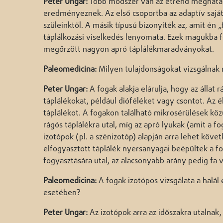
Peter Ungar:
Több módszer van az étrend meghatáro
eredményeznek. Az első csoportba az adaptív saját
szüleinktől. A másik típusú bizonyíték az, amit én
táplálkozási viselkedés lenyomata. Ezek magukba f
megőrzött nagyon apró táplálékmaradványokat.
Paleomedicina:
Milyen tulajdonságokat vizsgálnak
Peter Ungar:
A fogak alakja elárulja, hogy az állat
táplálékokat, például dióféléket vagy csontot. Az 
táplálékot. A fogakon található mikrosérülések köz
rágós táplálékra utal, míg az apró lyukak (amit a
izotópok (pl. a szénizotóp) alapján arra lehet követ
elfogyasztott táplálék nyersanyagai beépültek a f
fogyasztására utal, az alacsonyabb arány pedig fa 
Paleomedicina:
A fogak izotópos vizsgálata a halál
esetében?
Peter Ungar:
Az izotópok arra az időszakra utalnak,