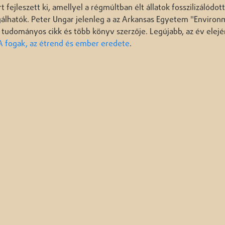
jleszett ki, amellyel a régmúltban élt állatok fosszilizálódott
sgálhatók. Peter Ungar jelenleg a az Arkansas Egyetem "Environ
tudományos cikk és több könyv szerzője. Legújabb, az év elejé
 A fogak, az étrend és ember eredete
.