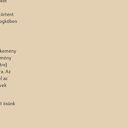
ékot
történt
 fogkőben
eg kemény
kemény
tre)
ra. Az
l az
üvek
lt ősünk