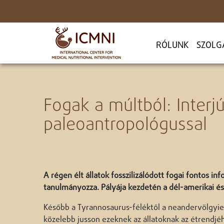
RÓLUNK
SZOLG
Fogak a múltból: Interj
paleoantropológussal
A régen élt állatok fosszilizálódott fogai fontos 
tanulmányozza. Pályája kezdetén a dél-amerikai és 
Később a Tyrannosaurus-féléktől a neandervölgyiek
közelebb jusson ezeknek az állatoknak az étrendjéh