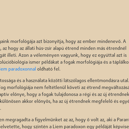
ogaink morfológája azt bizonyítja, hogy az ember mindenevő. A
 az hogy az állati hús-zsír alapú étrend minden más étrendnél
át illeti. Azon a véleményen vagyunk, hogy ez egyúttal azt is
lúcióbiológia ismer példákat a fogak morfológiája és a táplálko
iem paradoxonnal
oldható fel.
ossága és a használata közötti látszólagos ellentmondásra utal
fog morfológiája nem feltétlenül követi az étrend megváltozásá
ptív előnye, hogy a fogak tulajdonosa a régi és az új étrendne
mi különösen akkor előnyös, ha az új étrendnek megfelelő és eg
.
n megragadta a figyelmünket az az, hogy ő volt az, aki a Para
 felvetette, hogy szintén a Liem paradoxon egy példáját képvisel