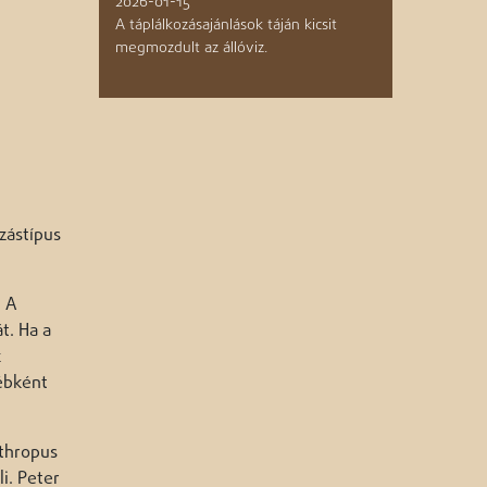
2026-01-15
A táplálkozásajánlások táján kicsit
megmozdult az állóviz.
zástípus
. A
t. Ha a
k
yébként
nthropus
i. Peter