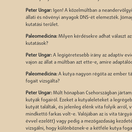
Peter Ungar:
Igen! A közelmúltban a neandervölgyi
állati és növényi anyagok DNS-ét elemezték. Jóma
kutatási terület.
Paleomedicina:
Milyen kérdésekre adhat választ az
kutatások?
Peter Ungar:
A legígéretesebb irány az adaptív ev
vajon az állat a múltban azt ette-e, amire adaptálód
Paleomedicina:
A kutya nagyon régóta az ember tár
fogait vizsgálta?
Peter Ungar:
Múlt hónapban Csehországban jártam, 
kutyák fogairól. Ezeket a kutyaleleteket a legrége
kutyát találtak, és jelenleg élénk vita folyik arról,
mindkettő farkas volt-e. Valójában az is vita tárgy
évvel ezelőtt) vagy pedig a mezőgazdaság kezdeté
vizsgálni, hogy különböznek-e a kétféle kutya foga