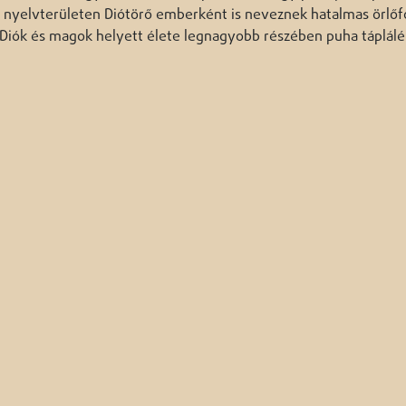
l nyelvterületen Diótörő emberként is neveznek hatalmas örlőf
 Diók és magok helyett élete legnagyobb részében puha táplálé