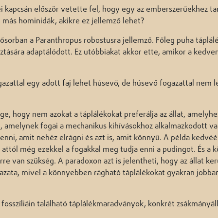
ei kapcsán először vetette fel, hogy egy az emberszerűekhez tar
 más hominidák, akikre ez jellemző lehet?
sősorban a Paranthropus robostusra jellemző. Főleg puha táplál
ztására adaptálódott. Ez utóbbiakat akkor ette, amikor a kedve
attal egy adott faj lehet húsevő, de húsevő fogazattal nem l
 hogy nem azokat a táplálékokat preferálja az állat, amelyhe
at, amelynek fogai a mechanikus kihívásokhoz alkalmazkodott va
 enni, amit nehéz elrágni és azt is, amit könnyű. A példa kedvéé
 attól még ezekkel a fogakkal meg tudja enni a pudingot. És a 
re van szükség. A paradoxon azt is jelentheti, hogy az állat ker
gazata, mivel a könnyebben rágható táplálékokat gyakran jobba
 fosszíliáin található táplálékmaradványok, konkrét zsákmányál