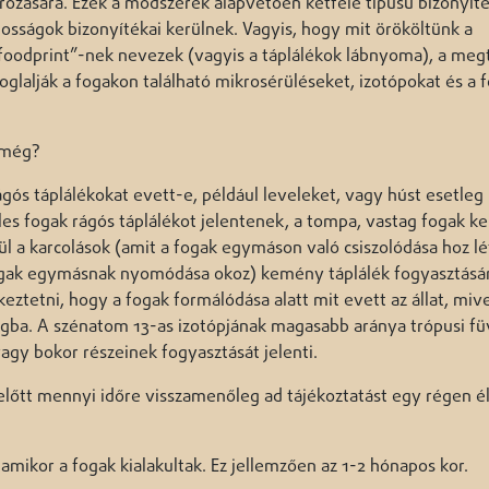
zására. Ezek a módszerek alapvetően kétféle típusú bizonyít
osságok bizonyítékai kerülnek. Vagyis, hogy mit örököltünk a
 „foodprint”-nek nevezek (vagyis a táplálékok lábnyoma), a meg
oglalják a fogakon található mikrosérüléseket, izotópokat és a
 még?
 rágós táplálékokat evett-e, például leveleket, vagy húst esetl
éles fogak rágós táplálékot jelentenek, a tompa, vastag fogak 
ül a karcolások (amit a fogak egymáson való csiszolódása hoz lé
 fogak egymásnak nyomódása okoz) kemény táplálék fogyasztásá
keztetni, hogy a fogak formálódása alatt mit evett az állat, mive
ogba. A szénatom 13-as izotópjának magasabb aránya trópusi f
vagy bokor részeinek fogyasztását jelenti.
 előtt mennyi időre visszamenőleg ad tájékoztatást egy régen é
 amikor a fogak kialakultak. Ez jellemzően az 1-2 hónapos kor.