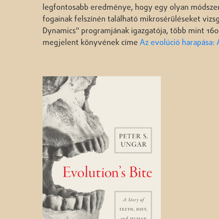
legfontosabb eredménye, hogy egy olyan módszert fe
fogainak felszínén található mikrosérüléseket viz
Dynamics" programjának igazgatója, több mint 160 
megjelent könyvének címe
Az evolúció harapása: