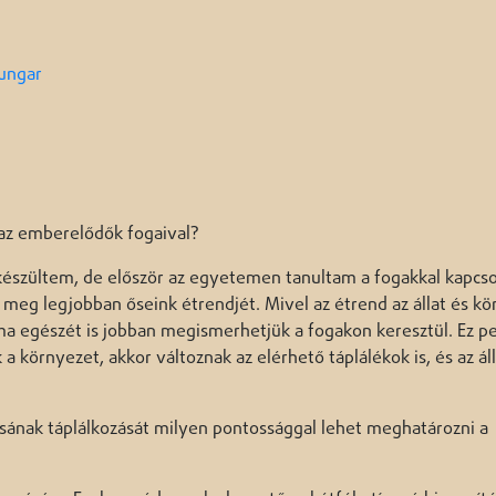
#ungar
 az emberelődők fogaival?
szültem, de először az egyetemen tanultam a fogakkal kapcso
 meg legjobban őseink étrendjét. Mivel az étrend az állat és k
éma egészét is jobban megismerhetjük a fogakon keresztül. Ez p
a környezet, akkor változnak az elérhető táplálékok is, és az ál
osának táplálkozását milyen pontossággal lehet meghatározni a