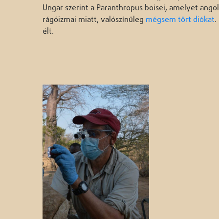
Ungar szerint a Paranthropus boisei, amelyet ango
rágóizmai miatt, valószínűleg
mégsem tört diókat
.
élt.