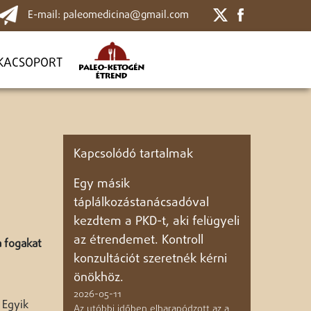
E-mail: paleomedicina@gmail.com
KACSOPORT
Kapcsolódó tartalmak
Egy másik
táplálkozástanácsadóval
kezdtem a PKD-t, aki felügyeli
az étrendemet. Kontroll
a fogakat
konzultációt szeretnék kérni
önökhöz.
2026-05-11
 Egyik
Az utóbbi időben elharapódzott az a