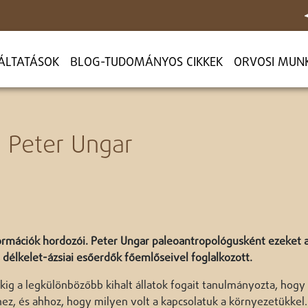
ÁLTATÁSOK
BLOG-TUDOMÁNYOS CIKKEK
ORVOSI MUN
ú Peter Ungar
információk hordozói. Peter Ungar paleoantropológusként ezeket 
délkelet-ázsiai esőerdők főemlőseivel foglalkozott.
ig a legkülönbözőbb kihalt állatok fogait tanulmányozta, hogy
ez, és ahhoz, hogy milyen volt a kapcsolatuk a környezetükkel.