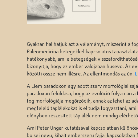
Gyakran hallhatjuk azt a véleményt, miszerint a f
Paleomedicina betegekkel kapcsolatos tapasztalata,
hatékonyabb, ami a betegségek visszafordíthatóság
bizonyítja, hogy az ember valójában húsevő. Az evo
közötti össze nem illésre. Az ellentmondás az ún.
L
A Liem paradoxon egy adott szerv morfológiai saját
paradoxon feloldása, hogy az evolúció folyamán a 
fog morfológiája megőrződik, annak az lehet az ada
megfelelő táplálékokat is el tudja fogyasztani, a
előnyben részesített táplálék nem mindig elérhető
Ami Peter Ungar kutatásával kapcsolatban különöse
boisei nevű, kihalt emberszerű fajjal kapcsolatban