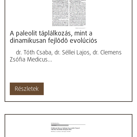
A paleolit táplálkozás, mint a
dinamikusan fejlôdô evolúciós
orvostudományi szemlélet alaptétele...
dr. Tóth Csaba, dr. Séllei Lajos, dr. Clemens
Zsófia Medicus...
Részletek