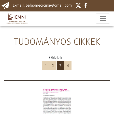
E-mail: paleomedicina@gmail.com
TUDOMÁNYOS CIKKEK
Oldalak
1
2
3
4