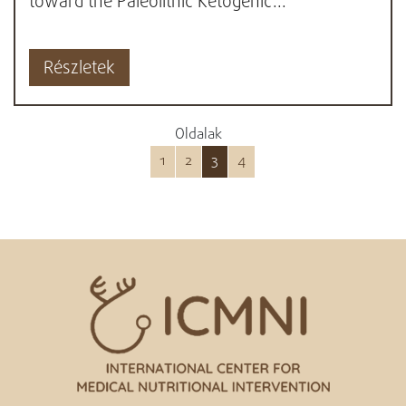
toward the Paleolithic Ketogenic...
Részletek
Oldalak
1
2
3
4