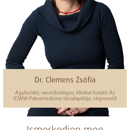
Dr. Clemens Zsófia
Agykutató, neurobiológus, klinikai kutató Az
ICMNI-Paleomedicina társalapítója, cégvezető