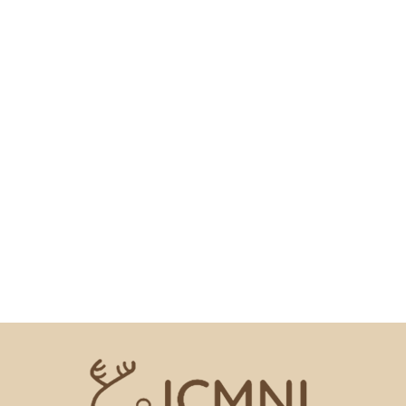
Schimmer Mária
Táplálkozásintervenciós
asszisztens