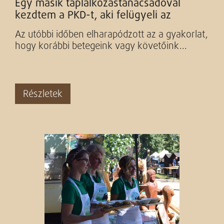
Egy másik táplálkozástanácsadóval
kezdtem a PKD-t, aki felügyeli az
étrendemet. Kontroll konzultációt...
Az utóbbi időben elharapódzott az a gyakorlat,
hogy korábbi betegeink vagy követőink...
Részletek