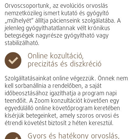
Orvoscsoportunk, az evolúciós orvoslás
nemzetközileg ismert kutató és gyógyító
„műhelyét” állítja pácienseink szolgálatába. A
jelenleg gyógyíthatatlannak vélt krónikus
betegségek nagyrésze gyógyítható vagy
stabilizálható.
Online kozultáció,
precizitás és diszkréció
Szolgáltatásainkat online végezzük. Önnek nem
kell sorbanállnia a rendelőben, a saját
időbeosztásához igazíthatja a program napi
teendőit. A Zoom konzultációt követően egy
egyedülálló online követőprogram keretében
kísérjük betegeinket, amely szoros orvosi és
étrendi követést biztosít 2 héten keresztül.
Gyors és hatékony orvoslás,