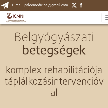
E-mail: paleomedicina@gmail.com
Belgyógyászati
betegségek
komplex rehabilitációja
táplálkozásintervencióv
al