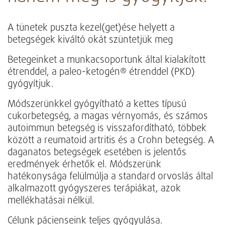
A tünetek puszta kezel(get)ése helyett a
betegségek kiváltó okát szüntetjük meg
Betegeinket a munkacsoportunk által kialakított
étrenddel, a paleo-ketogén® étrenddel (PKD)
gyógyítjuk.
Módszerünkkel gyógyítható a kettes típusú
cukorbetegség, a magas vérnyomás, és számos
autoimmun betegség is visszafordítható, többek
között a reumatoid artritis és a Crohn betegség. A
daganatos betegségek esetében is jelentős
eredmények érhetők el. Módszerünk
hatékonysága felülmúlja a standard orvoslás által
alkalmazott gyógyszeres terápiákat, azok
mellékhatásai nélkül.
Célunk pácienseink teljes gyógyulása.