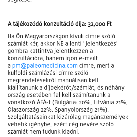
segítése.
A tájékozódó konzultáció díja: 32,000 Ft
Ha Ön Magyarországon kívüli címre szóló
számlát kér, akkor NE a lenti "Jelentkezés"
gombra kattintva jelentkezzen a
konzultációra, hanem írjon e-mailt
a
pm@paleomedicina.com
címre, mert a
külföldi számlázási címre szóló
megrendelésekről manuálisan kell
kiállítanunk a díjbekérőt/számlát, és néhány
ország esetében fel kell számítanunk a
vonatkozó ÁFÁ-t (Bulgária: 20%, Litvánia 21%,
Olaszország 22%, Spanyolország 21%).
Szolgáltatásainkat kizárólag magánszemélyek
vehetik igénybe, ezért cég nevére szóló
számlát nem tudunk kiadni.