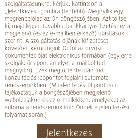
szolgáltatásunkra, kérjük, kattintson a
„Jelentkezés” gombra (lentebb). Megnyílik egy
megrendelőlap az Ön böngészőjében. Azt töltse
ki, majd lépjen tovább a bankkártyás fizetéshez a
megjelenő (és az e-mailben érkező) utasítások
szerint. A szolgáltatás díjának kifizetését
követően kérni fogjuk Öntől az orvosi
dokumentációját elektronikus formában (egy erre
szolgáló űrlapon, amelyet e-mailből tud
megnyitni). Ezek megtörténte után tud
konzultációs időpontot foglalni automata
rendszerünkben. (Minden lépésről pontosan
tájékoztatjuk a böngészőjében megjelenő
weboldalakon és az e-mailekben, amelyeket az
automata rendszerünk küld Önnek a jelentkezési
folyamat során.)
Jelentkezés