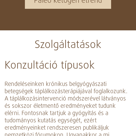
Paleo ketogén étrend
Szolgáltatások
Konzultáció típusok
Rendeléseinken krónikus belgyógyászati
betegségek táplálkozásterápiájával foglalkozunk.
A táplálkozásintervenció módszerével látványos
és sokszor életmentő eredményeket tudunk
elérni. Fontosnak tartjuk a gyógyítás és a
tudományos kutatás egységét, ezért
eredményeinket rendszeresen publikáljuk
nemzetközi fórumokon. Ugyanakkor a mi