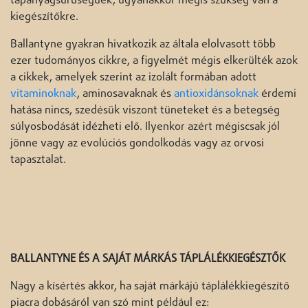
tápanyagsűrűségűek, ugyanakkor mégis szükség van a
kiegészítőkre.
Ballantyne gyakran hivatkozik az általa elolvasott több
ezer tudományos cikkre, a figyelmét mégis elkerülték azok
a cikkek, amelyek szerint az izolált formában adott
vitaminoknak
, aminosavaknak és
antioxidánsoknak
érdemi
hatása nincs, szedésük viszont tüneteket és a betegség
súlyosbodását idézheti elő. Ilyenkor azért mégiscsak jól
jönne vagy az evolúciós gondolkodás vagy az orvosi
tapasztalat.
BALLANTYNE ÉS A SAJÁT MÁRKÁS TÁPLÁLÉKKIEGÉSZTŐK
Nagy a kísértés akkor, ha saját márkájú táplálékkiegészítő
piacra dobásáról van szó mint például ez: