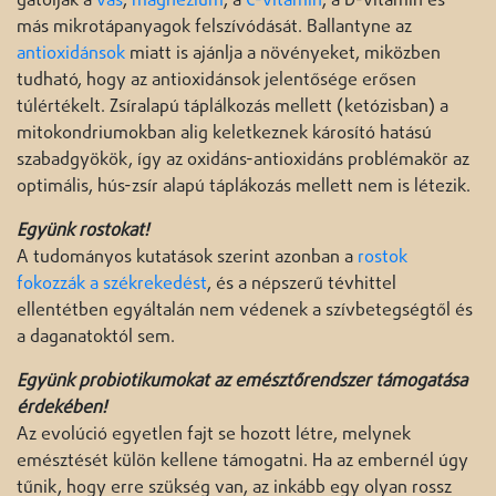
gátolják a
vas
,
magnézium
, a
C-vitamin
, a D-vitamin és
más mikrotápanyagok felszívódását. Ballantyne az
antioxidánsok
miatt is ajánlja a növényeket, miközben
tudható, hogy az antioxidánsok jelentősége erősen
túlértékelt. Zsíralapú táplálkozás mellett (ketózisban) a
mitokondriumokban alig keletkeznek károsító hatású
szabadgyökök, így az oxidáns-antioxidáns problémakör az
optimális, hús-zsír alapú táplákozás mellett nem is létezik.
Együnk rostokat!
A tudományos kutatások szerint azonban a
rostok
fokozzák a székrekedést
, és a népszerű tévhittel
ellentétben egyáltalán nem védenek a szívbetegségtől és
a daganatoktól sem.
Együnk probiotikumokat az emésztőrendszer támogatása
érdekében!
Az evolúció egyetlen fajt se hozott létre, melynek
emésztését külön kellene támogatni. Ha az embernél úgy
tűnik, hogy erre szükség van, az inkább egy olyan rossz