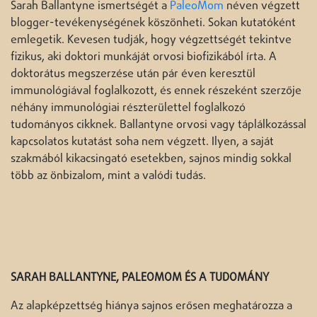
Sarah Ballantyne ismertségét a
PaleoMom
néven végzett
blogger-tevékenységének köszönheti. Sokan kutatóként
emlegetik. Kevesen tudják, hogy végzettségét tekintve
fizikus, aki doktori munkáját orvosi biofizikából írta. A
doktorátus megszerzése után pár éven keresztül
immunológiával foglalkozott, és ennek részeként szerzője
néhány immunológiai részterülettel foglalkozó
tudományos cikknek. Ballantyne orvosi vagy táplálkozással
kapcsolatos kutatást soha nem végzett. Ilyen, a saját
szakmából kikacsingató esetekben, sajnos mindig sokkal
több az önbizalom, mint a valódi tudás.
SARAH BALLANTYNE, PALEOMOM ÉS A TUDOMÁNY
Az alapképzettség hiánya sajnos erősen meghatározza a