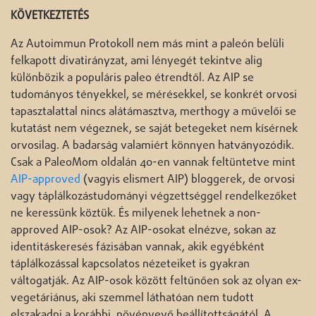
KÖVETKEZTETÉS
Az Autoimmun Protokoll nem más mint a paleón belüli
felkapott divatirányzat, ami lényegét tekintve alig
különbözik a populáris paleo étrendtől. Az AIP se
tudományos tényekkel, se mérésekkel, se konkrét orvosi
tapasztalattal nincs alátámasztva, merthogy a művelői se
kutatást nem végeznek, se saját betegeket nem kísérnek
orvosilag. A badarság valamiért könnyen hatványozódik.
Csak a PaleoMom oldalán 40-en vannak feltüntetve mint
AIP-approved
(vagyis elismert AIP) bloggerek, de orvosi
vagy táplálkozástudományi végzettséggel rendelkezőket
ne keressünk köztük. És milyenek lehetnek a non-
approved AIP-osok? Az AIP-osokat elnézve, sokan az
identitáskeresés fázisában vannak, akik egyébként
táplálkozással kapcsolatos nézeteiket is gyakran
váltogatják. Az AIP-osok között feltűnően sok az olyan ex-
vegetáriánus, aki szemmel láthatóan nem tudott
elszakadni a korábbi, növényevő beállítottságától. A