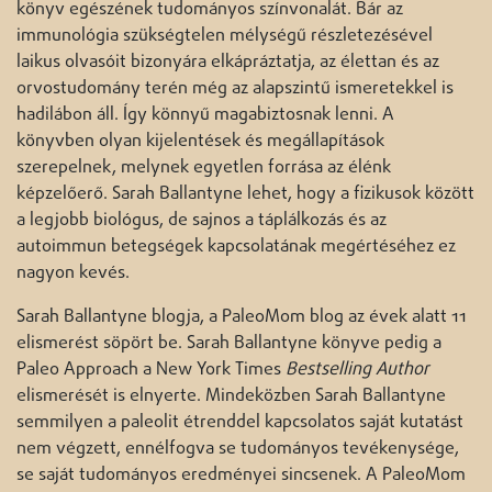
könyv egészének tudományos színvonalát. Bár az
immunológia szükségtelen mélységű részletezésével
laikus olvasóit bizonyára elkápráztatja, az élettan és az
orvostudomány terén még az alapszintű ismeretekkel is
hadilábon áll. Így könnyű magabiztosnak lenni. A
könyvben olyan kijelentések és megállapítások
szerepelnek, melynek egyetlen forrása az élénk
képzelőerő. Sarah Ballantyne lehet, hogy a fizikusok között
a legjobb biológus, de sajnos a táplálkozás és az
autoimmun betegségek kapcsolatának megértéséhez ez
nagyon kevés.
Sarah Ballantyne blogja, a PaleoMom blog az évek alatt 11
elismerést söpört be. Sarah Ballantyne könyve pedig a
Paleo Approach a New York Times
Bestselling Author
elismerését is elnyerte. Mindeközben Sarah Ballantyne
semmilyen a paleolit étrenddel kapcsolatos saját kutatást
nem végzett, ennélfogva se tudományos tevékenysége,
se saját tudományos eredményei sincsenek. A PaleoMom