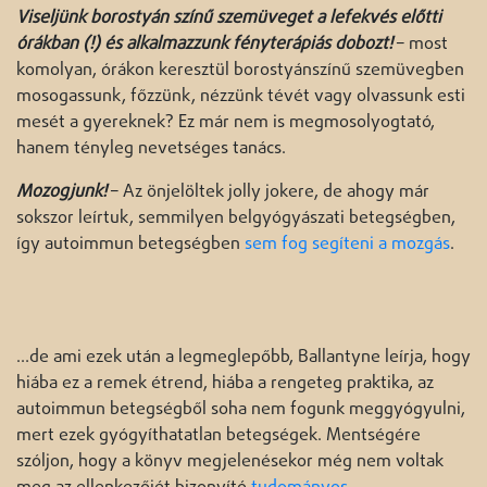
Viseljünk borostyán színű szemüveget a lefekvés
előtti
órákban (!) és alkalmazzunk fényterápiás dobozt!
– most
komolyan, órákon keresztül borostyánszínű szemüvegben
mosogassunk, főzzünk, nézzünk tévét vagy olvassunk esti
mesét a gyereknek? Ez már nem is megmosolyogtató,
hanem tényleg nevetséges tanács.
Mozogjunk!
– Az önjelöltek jolly jokere, de ahogy már
sokszor leírtuk, semmilyen belgyógyászati betegségben,
így autoimmun betegségben
sem fog segíteni a mozgás
.
…de ami ezek után a legmeglepőbb, Ballantyne leírja, hogy
hiába ez a remek étrend, hiába a rengeteg praktika, az
autoimmun betegségből soha nem fogunk meggyógyulni,
mert ezek gyógyíthatatlan betegségek. Mentségére
szóljon, hogy a könyv megjelenésekor még nem voltak