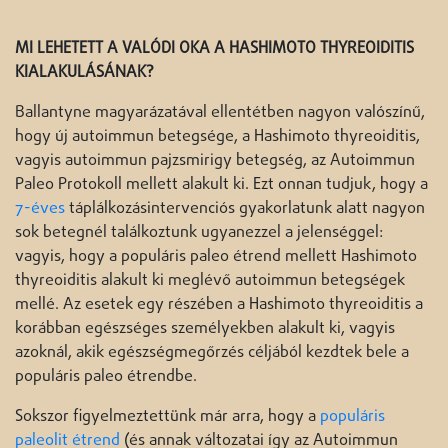
MI LEHETETT A VALÓDI OKA A HASHIMOTO THYREOIDITIS
KIALAKULÁSÁNAK?
Ballantyne magyarázatával ellentétben nagyon valószínű,
hogy új autoimmun betegsége, a Hashimoto thyreoiditis,
vagyis autoimmun pajzsmirigy betegség, az Autoimmun
Paleo Protokoll mellett alakult ki. Ezt onnan tudjuk, hogy a
7-éves
táplálkozásintervenciós gyakorlatunk alatt nagyon
sok betegnél találkoztunk ugyanezzel a jelenséggel:
vagyis, hogy a populáris paleo étrend mellett Hashimoto
thyreoiditis alakult ki meglévő autoimmun betegségek
mellé. Az esetek egy részében a Hashimoto thyreoiditis a
korábban egészséges személyekben alakult ki, vagyis
azoknál, akik egészségmegőrzés céljából kezdtek bele a
populáris paleo étrendbe.
Sokszor figyelmeztettünk már arra, hogy a
populáris
paleolit étrend
(és annak változatai így az Autoimmun