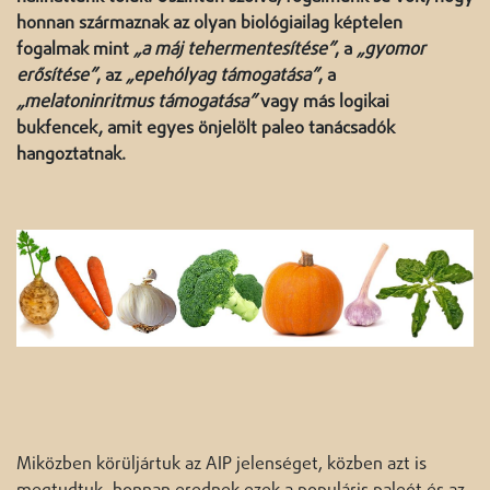
honnan származnak az olyan biológiailag képtelen
fogalmak mint
„a máj tehermentesítése”
, a
„gyomor
erősítése”
, az
„epehólyag támogatása”
, a
„melatoninritmus támogatása”
vagy más logikai
bukfencek, amit egyes önjelölt paleo tanácsadók
hangoztatnak.
Miközben körüljártuk az AIP jelenséget, közben azt is