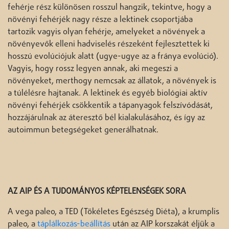
fehérje rész különösen rosszul hangzik, tekintve, hogy a
növényi fehérjék nagy része a lektinek csoportjába
tartozik vagyis olyan fehérje, amelyeket a növények a
növényevők elleni hadviselés részeként fejlesztettek ki
hosszú evolúciójuk alatt (ugye-ugye az a fránya evolúció).
Vagyis, hogy rossz legyen annak, aki megeszi a
növényeket, merthogy nemcsak az állatok, a növények is
a túlélésre hajtanak. A lektinek és egyéb biológiai aktív
növényi fehérjék csökkentik a tápanyagok felszívódását,
hozzájárulnak az áteresztő bél kialakulásához, és így az
autoimmun betegségeket generálhatnak.
AZ AIP ÉS A TUDOMÁNYOS KÉPTELENSÉGEK SORA
A vega paleo, a TED (Tökéletes Egészség Diéta), a krumplis
paleo, a
táplálkozás-beállítás
után az AIP korszakát éljük a