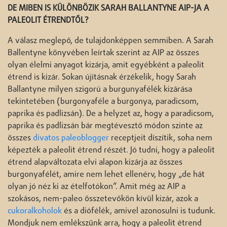
DE MIBEN IS KÜLÖNBÖZIK SARAH BALLANTYNE AIP-JA A
PALEOLIT ÉTRENDTŐL?
A válasz meglepő, de tulajdonképpen semmiben. A Sarah
Ballentyne könyvében leírtak szerint az AIP az összes
olyan élelmi anyagot kizárja, amit egyébként a paleolit
étrend is kizár. Sokan újításnak érzékelik, hogy Sarah
Ballantyne milyen szigorú a burgunyafélék kizárása
tekintetében (burgonyaféle a burgonya, paradicsom,
paprika és padlizsán). De a helyzet az, hogy a paradicsom,
paprika és padlizsán bár megtévesztő módon szinte az
összes
divatos paleoblogger
receptjeit díszítik, soha nem
képezték a paleolit étrend részét. Jó tudni, hogy a paleolit
étrend alapváltozata elvi alapon kizárja az összes
burgonyafélét, amire nem lehet ellenérv, hogy „de hát
olyan jó néz ki az ételfotókon”. Amit még az AIP a
szokásos, nem-paleo összetevőkön kívül kizár, azok a
cukoralkoholok
és a diófélék, amivel azonosulni is tudunk.
Mondjuk nem emlékszünk arra, hogy a paleolit étrend