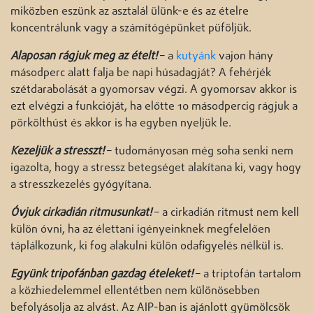
miközben eszünk az asztalál ülünk-e és az ételre
koncentrálunk vagy a számítógépünket püföljük.
Alaposan rágjuk meg az ételt!
– a
kutyánk
vajon hány
másodperc alatt falja be napi húsadagját? A fehérjék
szétdarabolását a gyomorsav végzi. A gyomorsav akkor is
ezt elvégzi a funkcióját, ha előtte 10 másodpercig rágjuk a
pörkölthúst és akkor is ha egyben nyeljük le.
Kezeljük a stresszt!
– tudományosan még soha senki nem
igazolta, hogy a stressz betegséget alakítana ki, vagy hogy
a stresszkezelés gyógyítana.
Óvjuk cirkadián ritmusunkat!
– a cirkadián ritmust nem kell
külön óvni, ha az élettani igényeinknek megfelelően
táplálkozunk, ki fog alakulni külön odafigyelés nélkül is.
Együnk tripofánban gazdag ételeket!
– a triptofán tartalom
a közhiedelemmel ellentétben nem különösebben
befolyásolja az alvást. Az AIP-ban is ajánlott gyümölcsök