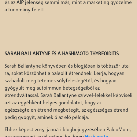
és az AIP jelenség semmi más, mint a marketing győzelme
a tudomány felett.
SARAH BALLANTYNE ÉS A HASHIMOTO THYREOIDITIS
Sarah Ballantyne könyvében és blogjában is többször utal
rá, sokat köszönhet a paleolit étrendnek. Leírja, hogyan
szabadult meg tetemes súlyfeleslegétől, és hogyan
gyógyult meg autoimmun betegségeiből az
étrendváltással. Sarah Ballantyne szívvel-lélekkel képviseli
azt az egyébként helyes gondolatot, hogy az
egészségtelen étrend megbetegít, az egészséges étrend
pedig gyógyít, aminek ő az élő példája.
Ehhez képest 2015. januári blogbejegyzésében PaleoMom,