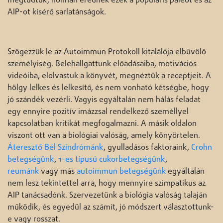
megtudtuk, honnan erednek ezek a populáris paleót és az
AIP-ot kísérő sarlatánságok.
Szögezzük le az Autoimmun Protokoll kitalálója elbűvölő
személyiség. Belehallgattunk előadásaiba, motivációs
videóiba, elolvastuk a könyvét, megnéztük a receptjeit. A
hölgy lelkes és lelkesítő, és nem vonható kétségbe, hogy
jó szándék vezérli. Vagyis egyáltalán nem hálás feladat
egy ennyire pozitív imázzsal rendelkező személlyel
kapcsolatban kritikát megfogalmazni. A másik oldalon
viszont ott van a biológiai valóság, amely könyörtelen.
Áteresztő Bél Szindrómánk
, gyulladásos faktoraink,
Crohn
betegségünk
,
1-es típusú cukorbetegségünk
,
reumánk
vagy más
autoimmun betegségünk
egyáltalán
nem lesz tekintettel arra, hogy mennyire szimpatikus az
AIP tanácsadónk. Szervezetünk a biológia valóság talaján
működik, és egyedül az számít, jó módszert választottunk-
e vagy rosszat.