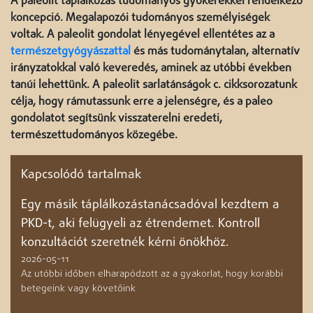
A paleolit táplálkozás tudományos gyökerekkel rendelkező
koncepció. Megalapozói tudományos személyiségek
voltak. A paleolit gondolat lényegével ellentétes az a
természetgyógyászattal
és más tudománytalan, alternatív
irányzatokkal való keveredés, aminek az utóbbi években
tanúi lehettünk. A paleolit sarlatánságok c. cikksorozatunk
célja, hogy rámutassunk erre a jelenségre, és a paleo
gondolatot segítsünk visszaterelni eredeti,
természettudományos közegébe.
Kapcsolódó tartalmak
Egy másik táplálkozástanácsadóval kezdtem a
PKD-t, aki felügyeli az étrendemet. Kontroll
konzultációt szeretnék kérni önökhöz.
2026-05-11
Az utóbbi időben elharapódzott az a gyakorlat, hogy korábbi
betegeink vagy követőink