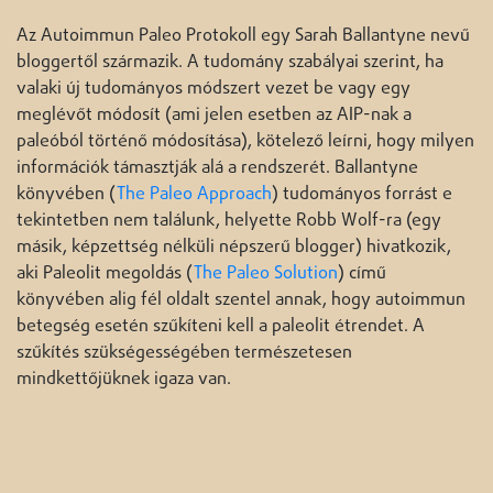
Az Autoimmun Paleo Protokoll egy Sarah Ballantyne nevű
bloggertől származik. A tudomány szabályai szerint, ha
valaki új tudományos módszert vezet be vagy egy
meglévőt módosít (ami jelen esetben az AIP-nak a
paleóból történő módosítása), kötelező leírni, hogy milyen
információk támasztják alá a rendszerét. Ballantyne
könyvében (
The Paleo Approach
) tudományos forrást e
tekintetben nem találunk, helyette Robb Wolf-ra (egy
másik, képzettség nélküli népszerű blogger) hivatkozik,
aki Paleolit megoldás (
The Paleo Solution
) című
könyvében alig fél oldalt szentel annak, hogy autoimmun
betegség esetén szűkíteni kell a paleolit étrendet. A
szűkítés szükségességében természetesen
mindkettőjüknek igaza van.