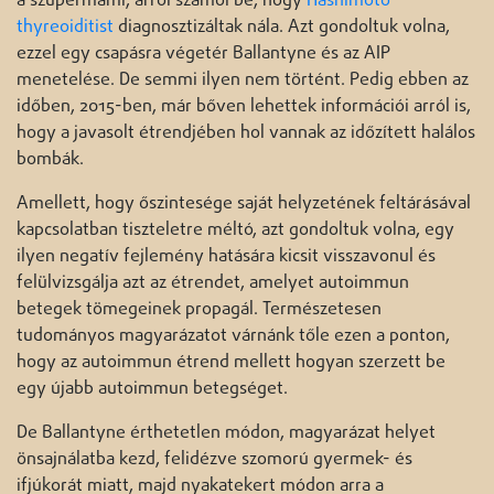
a szupermami, arról számol be, hogy
Hashimoto
thyreoiditist
diagnosztizáltak nála. Azt gondoltuk volna,
ezzel egy csapásra végetér Ballantyne és az AIP
menetelése. De semmi ilyen nem történt. Pedig ebben az
időben, 2015-ben, már bőven lehettek információi arról is,
hogy a javasolt étrendjében hol vannak az időzített halálos
bombák.
Amellett, hogy őszintesége saját helyzetének feltárásával
kapcsolatban tiszteletre méltó, azt gondoltuk volna, egy
ilyen negatív fejlemény hatására kicsit visszavonul és
felülvizsgálja azt az étrendet, amelyet autoimmun
betegek tömegeinek propagál. Természetesen
tudományos magyarázatot várnánk tőle ezen a ponton,
hogy az autoimmun étrend mellett hogyan szerzett be
egy újabb autoimmun betegséget.
De Ballantyne érthetetlen módon, magyarázat helyet
önsajnálatba kezd, felidézve szomorú gyermek- és
ifjúkorát miatt, majd nyakatekert módon arra a