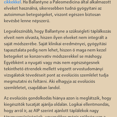
cikkekkel
. Ha Ballantyne a Paleomedicina által alkalmazott
elveket használná, sikeresebben tudná gyógyítani az
autoimmun betegségeket, viszont egészen biztosan
kevésbé lenne népszerű.
Legvalószínűbb, hogy Ballantyne a szükségleti táplálkozás
elveit nem olvasta, hiszen ilyen elveket nem integrált a
saját módszerébe. Saját klinikai eredményei, gyógyítási
tapasztalata pedig nem lehet, hiszen ő maga nem kezel
betegeket se konzervatív módszerekkel se máshogy.
Egyébként a nyugati vagy más nem egészségesnek
tekinthető étrendek mellett végzett orvostudományi
vizsgálatok tévedéseit pont az evolúciós szemlélet tudja
megmutatni és feltárni. Aki elhagyja az evolúciós
szemléletet, csapdában landol.
Az evolúciós gondolkodás hiánya azon is meglátszik, hogy
kiegészítők tucatját ajánlja oldalán. Logikai ellentmondás,
hogy arról ír, az AIP szerint ajánlott táplálékok nagy