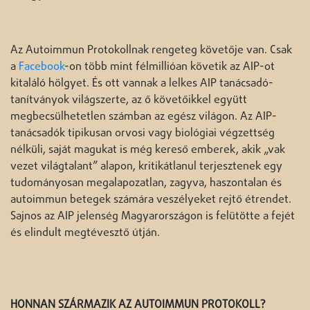
Az Autoimmun Protokollnak rengeteg követője van. Csak
a
Facebook
-on több mint félmillióan követik az AIP-ot
kitaláló hölgyet. És ott vannak a lelkes AIP tanácsadó-
tanítványok világszerte, az ő követőikkel együtt
megbecsülhetetlen számban az egész világon. Az AIP-
tanácsadók tipikusan orvosi vagy biológiai végzettség
nélküli, saját magukat is még kereső emberek, akik „vak
vezet világtalant” alapon, kritikátlanul terjesztenek egy
tudományosan megalapozatlan, zagyva, haszontalan és
autoimmun betegek számára veszélyeket rejtő étrendet.
Sajnos az AIP jelenség Magyarországon is felütötte a fejét
és elindult megtévesztő útján.
HONNAN SZÁRMAZIK AZ AUTOIMMUN PROTOKOLL?