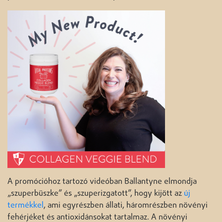
A promócióhoz tartozó videóban Ballantyne elmondja
„szuperbüszke” és „szuperizgatott”, hogy kijött az
új
termékkel
, ami egyrészben állati, háromrészben növényi
fehérjéket és antioxidánsokat tartalmaz. A növényi