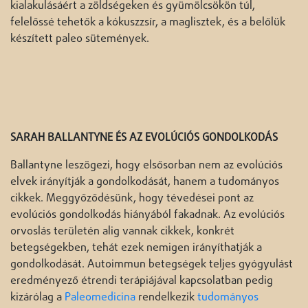
kialakulásáért a zöldségeken és gyümölcsökön túl,
felelőssé tehetők a kókuszzsír, a maglisztek, és a belőlük
készített paleo sütemények.
SARAH BALLANTYNE ÉS AZ EVOLÚCIÓS GONDOLKODÁS
Ballantyne leszögezi, hogy elsősorban nem az evolúciós
elvek irányítják a gondolkodását, hanem a tudományos
cikkek. Meggyőződésünk, hogy tévedései pont az
evolúciós gondolkodás hiányából fakadnak. Az evolúciós
orvoslás területén alig vannak cikkek, konkrét
betegségekben, tehát ezek nemigen irányíthatják a
gondolkodását. Autoimmun betegségek teljes gyógyulást
eredményező étrendi terápiájával kapcsolatban pedig
kizárólag a
Paleomedicina
rendelkezik
tudományos