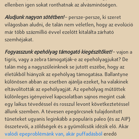
ellenben igen sokat ronthatnak az alvásminőségen.
Aludjunk nagyon sötétben!
– persze-persze, ki szeret
világosban aludni, de talán nem véletlen, hogy az evolúció
már több százmillió évvel ezelőtt kitalálta zárható
szemhéjakat.
Fogyasszunk epehólyag támogató kiegészítőket!
– vajon a
tigris, vagy a zebra támogatják-e az epehólyagjukat? De
talán még a nagyszüleinknek se jutott eszébe, hogy az
életükből hiányzik az epehólyag támogatása. Ballantyne
különösen abban az esetben ajánlja ezeket, ha valakinek
eltávolították az epehólyagját. Az epehólyag műtöttek
különleges igényeivel kapcsolatban sajnos megint csak
egy laikus tévedéssel és rosszul levont következtetéssel
állunk szemben. A tévesen epegörcsnek tulajdonított
tüneteket ugyanis leginkább a populáris paleo (és az AIP)
összetevői, a zöldségek és a gyümölcsök idézik elő. Akár
valódi epeproblémánk van, akár puffadásból
eredő