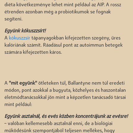
diéta következménye lehet mint például az AIP. A rossz
étrenden azonban még a probiotikumok se fognak
segíteni.
Együnk kókuszzsírt!
A
kókuszzsír
tápanyagokban kifejezetten szegény, üres
kalóriának számít. Ráadásul pont az autoimmun betegek
számára kifejezetten káros.
A
"mit együnk"
ötleteken túl, Ballantyne nem túl eredeti
módon, pont azokkal a bugyuta, közhelyes és haszontalan
életmódtanácsokkal jön mint a képzetlen tanácsadó társai
mint például:
Együnk asztalnál, és evés közben koncentrájunk az evésre!
– valóban kellemesebb asztalnál enni, de a biológiai
működésünk szempontjából teljesen mellékes, hogy