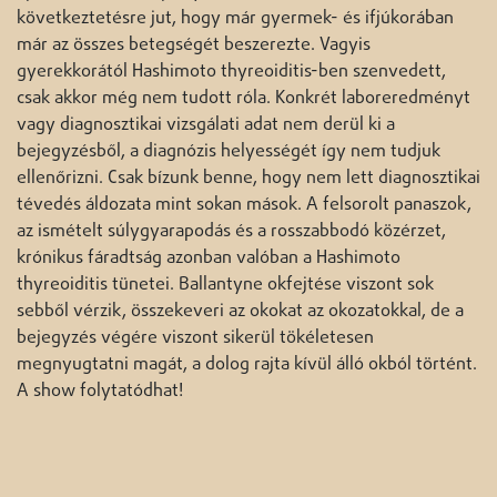
következtetésre jut, hogy már gyermek- és ifjúkorában
már az összes betegségét beszerezte. Vagyis
gyerekkorától Hashimoto thyreoiditis-ben szenvedett,
csak akkor még nem tudott róla. Konkrét laboreredményt
vagy diagnosztikai vizsgálati adat nem derül ki a
bejegyzésből, a diagnózis helyességét így nem tudjuk
ellenőrizni. Csak bízunk benne, hogy nem lett diagnosztikai
tévedés áldozata mint sokan mások. A felsorolt panaszok,
az ismételt súlygyarapodás és a rosszabbodó közérzet,
krónikus fáradtság azonban valóban a Hashimoto
thyreoiditis tünetei. Ballantyne okfejtése viszont sok
sebből vérzik, összekeveri az okokat az okozatokkal, de a
bejegyzés végére viszont sikerül tökéletesen
megnyugtatni magát, a dolog rajta kívül álló okból történt.
A show folytatódhat!