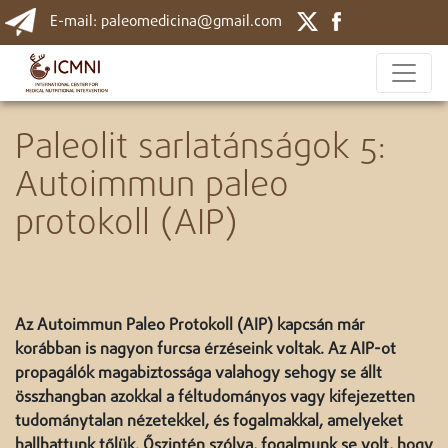
E-mail: paleomedicina@gmail.com
Paleolit sarlatánságok 5:
Autoimmun paleo
protokoll (AIP)
Az Autoimmun Paleo Protokoll (AIP) kapcsán már
korábban is nagyon furcsa érzéseink voltak. Az AIP-ot
propagálók magabiztossága valahogy sehogy se állt
összhangban azokkal a féltudományos vagy kifejezetten
tudománytalan nézetekkel, és fogalmakkal, amelyeket
hallhattunk tőlük. Őszintén szólva, fogalmunk se volt, hogy