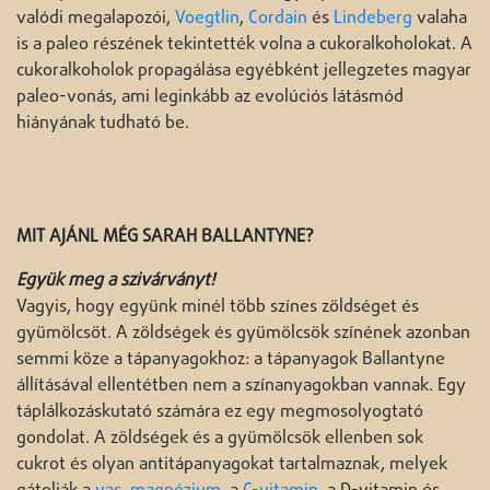
valódi megalapozói,
Voegtlin
,
Cordain
és
Lindeberg
valaha
is a paleo részének tekintették volna a cukoralkoholokat. A
cukoralkoholok propagálása egyébként jellegzetes magyar
paleo-vonás, ami leginkább az evolúciós látásmód
hiányának tudható be.
MIT AJÁNL MÉG SARAH BALLANTYNE?
Együk meg a szivárványt!
Vagyis, hogy együnk minél több színes zöldséget és
gyümölcsöt. A zöldségek és gyümölcsök színének azonban
semmi köze a tápanyagokhoz: a tápanyagok Ballantyne
állításával ellentétben nem a színanyagokban vannak. Egy
táplálkozáskutató számára ez egy megmosolyogtató
gondolat. A zöldségek és a gyümölcsök ellenben sok
cukrot és olyan antitápanyagokat tartalmaznak, melyek