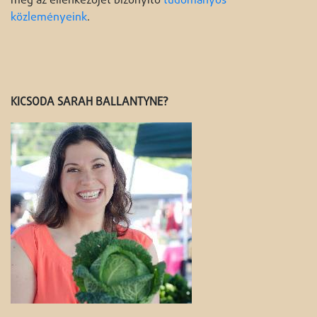
meg az ellenkezőjét bizonyító
tudományos
közleményeink
.
KICSODA SARAH BALLANTYNE?