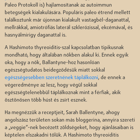
Paleo Protokoll is) hajlamosítanak az autoimmun
betegségek kialakulására. Populáris paleo étrend mellett
találkoztunk már újonnan kialakult vastagbél-daganattal,
mellrákkal, amiotrófiás laterál szklerózissal, ekcémával, és
hasnyálmirigy daganattal is.
A Hashimoto thyreoiditis-szal kapcsolatban tipikusnak
mondható, hogy általában nőkben alakul ki. Ennek egyik
oka, hogy a nők, Ballantyne-hoz hasonlóan
egészségtudatos beidegződésük miatt sokkal
egészségesebben szeretnének táplálkozni
, de ennek a
végeredménye az lesz, hogy végül sokkal
egészségtelenebbül táplálkoznak mint a férfiak, akik
ösztönösen több húst és zsírt esznek.
Ha megnézzük a receptjeit, Sarah Ballentyne, ahogy
angolszász területen sokan más bloggerina, annyira szereti
a „veggie”-nek becézett zöldségeket, hogy ajánlásaiban is
képtelen elszakadni tőlük. A Hashimoto thyreoiditis