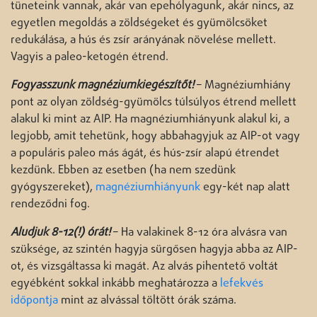
tüneteink vannak, akár van epehólyagunk, akár nincs, az
egyetlen megoldás a zöldségeket és gyümölcsöket
redukálása, a hús és zsír arányának növelése mellett.
Vagyis a paleo-ketogén étrend.
Fogyasszunk magnéziumkiegészítőt!
– Magnéziumhiány
pont az olyan zöldség-gyümölcs túlsúlyos étrend mellett
alakul ki mint az AIP. Ha magnéziumhiányunk alakul ki, a
legjobb, amit tehetünk, hogy abbahagyjuk az AIP-ot vagy
a populáris paleo más ágát, és hús-zsír alapú étrendet
kezdünk. Ebben az esetben (ha nem szedünk
gyógyszereket),
magnéziumhiányunk
egy-két nap alatt
rendeződni fog.
Aludjuk 8-12(!) órát!
– Ha valakinek 8-12 óra alvásra van
szüksége, az szintén hagyja sürgősen hagyja abba az AIP-
ot, és vizsgáltassa ki magát. Az alvás pihentető voltát
egyébként sokkal inkább meghatározza a
lefekvés
időpontja
mint az alvással töltött órák száma.