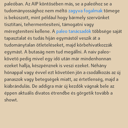
paleóban. Az AIP köntösében más, se a paleóhoz se a
tudományossághoz nem méltó
zagyva fogalmak
tömege
is bekúszott, mint például hogy bármely szervünket
tisztítani, tehermentesíteni, támogatni vagy
méregteníteni kellene. A
paleo tanácsadók
többsége saját
tapasztalat és tudás híján egymástól veszik át a
tudománytalan ötleteléseket, majd körbehivatkozzák
egymást. A butaság nem tud megállni. A naiv paleo-
követő pedig mivel egy idő után már mindenhonnan
ezeket hallja, készpénznek is veszi ezeket. Néhány
hónappal vagy évvel ezt követően jön a csodálkozás az új
panaszok vagy betegségek miatt, az értetlenség, majd a
kiábrándulás. De addigra már új kezdők vágnak bele az
éppen aktuális divatos étrendbe és görgetik tovább a
showt.